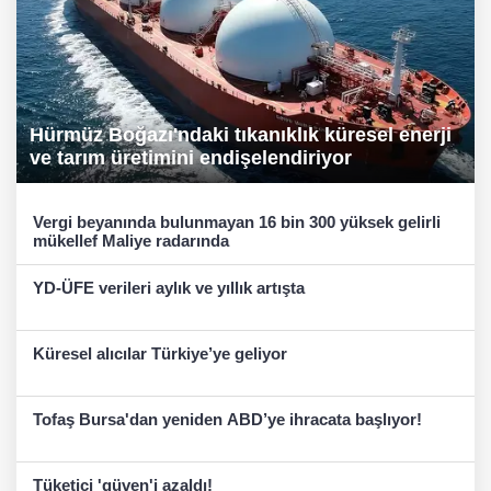
Hürmüz Boğazı'ndaki tıkanıklık küresel enerji
ve tarım üretimini endişelendiriyor
Vergi beyanında bulunmayan 16 bin 300 yüksek gelirli
mükellef Maliye radarında
YD-ÜFE verileri aylık ve yıllık artışta
Küresel alıcılar Türkiye’ye geliyor
Tofaş Bursa'dan yeniden ABD’ye ihracata başlıyor!
Tüketici 'güven'i azaldı!