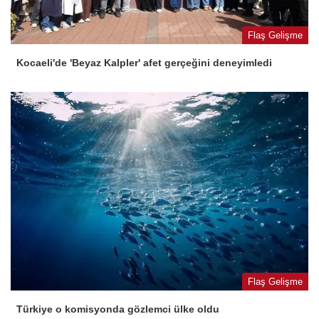
Flaş Gelişme
Kocaeli'de 'Beyaz Kalpler' afet gerçeğini deneyimledi
Flaş Gelişme
Türkiye o komisyonda gözlemci ülke oldu