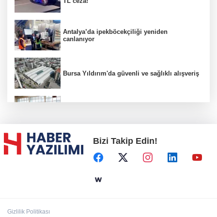
TL ceza!
Antalya’da ipekböcekçiliği yeniden
canlanıyor
Bursa Yıldırım'da güvenli ve sağlıklı alışveriş
Konya Karatay'da futsalda ikinci randevu
Bizi Takip Edin!
Başkent'in göletlerinde temizlik ve bakım
sürüyor
Aile'nin 'sosyal risk haritaları' şekilleniyor
Gizlilik Politikası