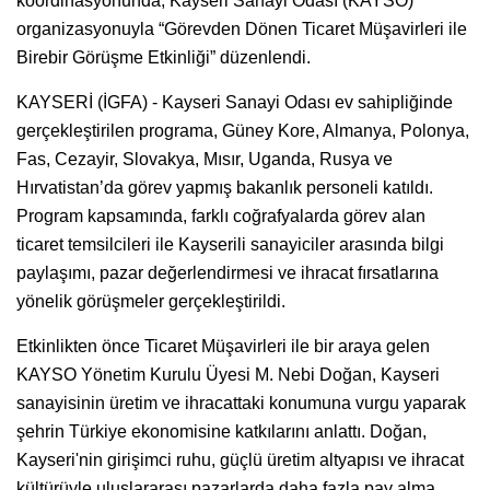
koordinasyonunda, Kayseri Sanayi Odası (KAYSO)
organizasyonuyla “Görevden Dönen Ticaret Müşavirleri ile
Birebir Görüşme Etkinliği” düzenlendi.
KAYSERİ (İGFA) - Kayseri Sanayi Odası ev sahipliğinde
gerçekleştirilen programa, Güney Kore, Almanya, Polonya,
Fas, Cezayir, Slovakya, Mısır, Uganda, Rusya ve
Hırvatistan’da görev yapmış bakanlık personeli katıldı.
Program kapsamında, farklı coğrafyalarda görev alan
ticaret temsilcileri ile Kayserili sanayiciler arasında bilgi
paylaşımı, pazar değerlendirmesi ve ihracat fırsatlarına
yönelik görüşmeler gerçekleştirildi.
Etkinlikten önce Ticaret Müşavirleri ile bir araya gelen
KAYSO Yönetim Kurulu Üyesi M. Nebi Doğan, Kayseri
sanayisinin üretim ve ihracattaki konumuna vurgu yaparak
şehrin Türkiye ekonomisine katkılarını anlattı. Doğan,
Kayseri'nin girişimci ruhu, güçlü üretim altyapısı ve ihracat
kültürüyle uluslararası pazarlarda daha fazla pay alma