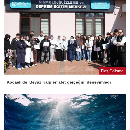
Flaş Gelişme
Kocaeli'de 'Beyaz Kalpler' afet gerçeğini deneyimledi