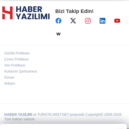
Bizi Takip Edin!
Başkent'in göletlerinde temizlik ve bakım
sürüyor
Aile'nin 'sosyal risk haritaları' şekilleniyor
Gizlilik Politikası
Ordu Altınordu’ya yeni etkinlik ve fuar alanı
Çerez Politikası
geliyor
Veri Politikası
Kullanım Şartnamesi
Künye
İletişim
HABER YAZILIMI
ve TURKTICARET.NET projesidir Copyright© 2006-2026
Tüm hakları saklıdır.