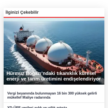
İlginizi Çekebilir
Hürmüz Boğazı'ndaki tıkanıklık küresel
enerji ve tarım üretimini endişelendiriyor
Vergi beyanında bulunmayan 16 bin 300 yüksek gelirli
mükellef Maliye radarında
YD-ÜFE verileri aylık ve yıllık artışta