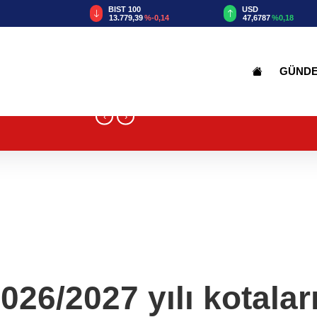
TRY
BIST 100
USD
55
%2,59
13.779,39
%-0,14
47,6787
%0,18
GÜND
‹
›
26/2027 yılı kotaları