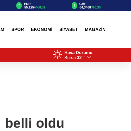
EUR
GBP
55,1254
%0,32
64,3468
%0,38
EM
SPOR
EKONOMİ
SİYASET
MAGAZİN
Hava Durumu
Bursa
32 °
 belli oldu