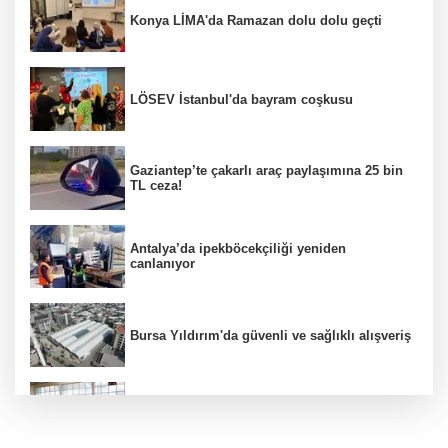
Konya LİMA'da Ramazan dolu dolu geçti
LÖSEV İstanbul'da bayram coşkusu
Gaziantep’te çakarlı araç paylaşımına 25 bin
TL ceza!
Antalya’da ipekböcekçiliği yeniden
canlanıyor
Bursa Yıldırım'da güvenli ve sağlıklı alışveriş
Konya Karatay'da futsalda ikinci randevu