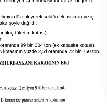
rını belirleyen Cumhurbaşkanı Kararı bugünkü
timini düzenleyerek sektördeki istikrarı ve iç
lar şöyle dağıldı:
ntili iç tüketim kotası).
n.
 oranında 99 bin 304 ton (ek kapasite kotası).
A kotasının yüzde 2,5'i oranında 72 bin 750 ton.