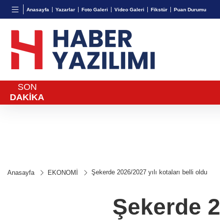
BGN
VND
GAU/
Anasayfa
Yazarlar
Foto Galeri
Video Galeri
Fikstür
Puan Durumu
27,9743
%-0,22
0,0018
%0,32
6.660,
SON
DAKİKA
Şekerde 2026/2027 yılı kotaları belli oldu
Anasayfa
EKONOMİ
Şekerde 20