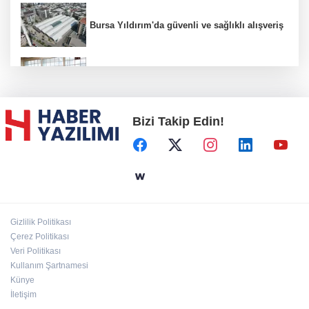
Bursa Yıldırım'da güvenli ve sağlıklı alışveriş
Konya Karatay'da futsalda ikinci randevu
Bizi Takip Edin!
Başkent'in göletlerinde temizlik ve bakım
sürüyor
Aile'nin 'sosyal risk haritaları' şekilleniyor
Gizlilik Politikası
Ordu Altınordu’ya yeni etkinlik ve fuar alanı
Çerez Politikası
geliyor
Veri Politikası
Kullanım Şartnamesi
Künye
İletişim