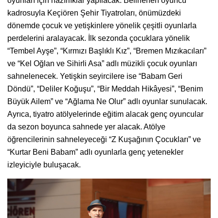
oyunları için hazırlıklar yapılacak. Belirlenen oyuncu
kadrosuyla Keçiören Şehir Tiyatroları, önümüzdeki
dönemde çocuk ve yetişkinlere yönelik çeşitli oyunlarla
perdelerini aralayacak. İlk sezonda çocuklara yönelik
“Tembel Ayşe”, “Kırmızı Başlıklı Kız”, “Bremen Mızıkacıları”
ve “Kel Oğlan ve Sihirli Asa” adlı müzikli çocuk oyunları
sahnelenecek. Yetişkin seyircilere ise “Babam Geri
Döndü”, “Deliler Koğuşu”, “Bir Meddah Hikâyesi”, “Benim
Büyük Ailem” ve “Ağlama Ne Olur” adlı oyunlar sunulacak.
Ayrıca, tiyatro atölyelerinde eğitim alacak genç oyuncular
da sezon boyunca sahnede yer alacak. Atölye
öğrencilerinin sahneleyeceği “Z Kuşağının Çocukları” ve
“Kurtar Beni Babam” adlı oyunlarla genç yetenekler
izleyiciyle buluşacak.