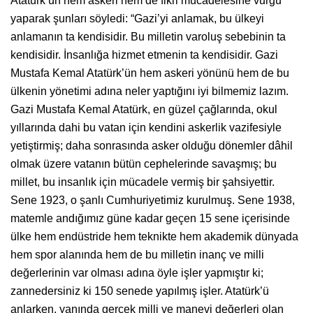
Atatürk’ün hem askeri hem de fikri mücadelesine vurgu
yaparak şunları söyledi: “Gazi’yi anlamak, bu ülkeyi
anlamanın ta kendisidir. Bu milletin varoluş sebebinin ta
kendisidir. İnsanlığa hizmet etmenin ta kendisidir. Gazi
Mustafa Kemal Atatürk’ün hem askeri yönünü hem de bu
ülkenin yönetimi adına neler yaptığını iyi bilmemiz lazım.
Gazi Mustafa Kemal Atatürk, en güzel çağlarında, okul
yıllarında dahi bu vatan için kendini askerlik vazifesiyle
yetiştirmiş; daha sonrasında asker olduğu dönemler dâhil
olmak üzere vatanın bütün cephelerinde savaşmış; bu
millet, bu insanlık için mücadele vermiş bir şahsiyettir.
Sene 1923, o şanlı Cumhuriyetimiz kurulmuş. Sene 1938,
matemle andığımız güne kadar geçen 15 sene içerisinde
ülke hem endüstride hem teknikte hem akademik dünyada
hem spor alanında hem de bu milletin inanç ve milli
değerlerinin var olması adına öyle işler yapmıştır ki;
zannedersiniz ki 150 senede yapılmış işler. Atatürk’ü
anlarken, yanında gerçek milli ve manevi değerleri olan