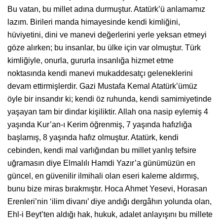
Bu vatan, bu millet adına durmuştur. Atatürk’ü anlamamız
lazım. Birileri manda himayesinde kendi kimliğini,
hüviyetini, dini ve manevi değerlerini yerle yeksan etmeyi
göze alırken; bu insanlar, bu ülke için var olmuştur. Türk
kimliğiyle, onurla, gururla insanlığa hizmet etme
noktasında kendi manevi mukaddesatçı geleneklerini
devam ettirmişlerdir. Gazi Mustafa Kemal Atatürk’ümüz
öyle bir insandır ki; kendi öz ruhunda, kendi samimiyetinde
yaşayan tam bir dindar kişiliktir. Allah ona nasip eylemiş 4
yaşında Kur’an-ı Kerim öğrenmiş, 7 yaşında hafızlığa
başlamış, 8 yaşında hafız olmuştur. Atatürk, kendi
cebinden, kendi mal varlığından bu millet yanlış tefsire
uğramasın diye Elmalılı Hamdi Yazır’a günümüzün en
güncel, en güvenilir ilmihali olan eseri kaleme aldırmış,
bunu bize miras bırakmıştır. Hoca Ahmet Yesevi, Horasan
Erenleri’nin ‘ilim divanı’ diye andığı dergâhın yolunda olan,
Ehl-i Beyt’ten aldığı hak, hukuk, adalet anlayışını bu millete