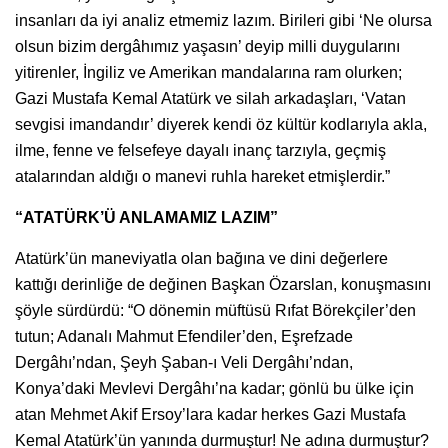
insanları da iyi analiz etmemiz lazım. Birileri gibi ‘Ne olursa
olsun bizim dergâhımız yaşasın’ deyip milli duygularını
yitirenler, İngiliz ve Amerikan mandalarına ram olurken;
Gazi Mustafa Kemal Atatürk ve silah arkadaşları, ‘Vatan
sevgisi imandandır’ diyerek kendi öz kültür kodlarıyla akla,
ilme, fenne ve felsefeye dayalı inanç tarzıyla, geçmiş
atalarından aldığı o manevi ruhla hareket etmişlerdir.”
“ATATÜRK’Ü ANLAMAMIZ LAZIM”
Atatürk’ün maneviyatla olan bağına ve dini değerlere
kattığı derinliğe de değinen Başkan Özarslan, konuşmasını
şöyle sürdürdü: “O dönemin müftüsü Rıfat Börekçiler’den
tutun; Adanalı Mahmut Efendiler’den, Eşrefzade
Dergâhı’ndan, Şeyh Şaban-ı Veli Dergâhı’ndan,
Konya’daki Mevlevi Dergâhı’na kadar; gönlü bu ülke için
atan Mehmet Akif Ersoy’lara kadar herkes Gazi Mustafa
Kemal Atatürk’ün yanında durmuştur! Ne adına durmuştur?