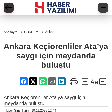
Ankara
Anasayfa
GÜNDEM
Keçiörenliler
Ata’ya
saygı için
Ankara Keçiörenliler Ata’ya
meydanda
buluştu
saygı için meydanda
buluştu
Ankara Keçiörenliler Ata’ya saygı için
meydanda buluştu
Haber Giriş Tarihi: 10.11.2025 12:44