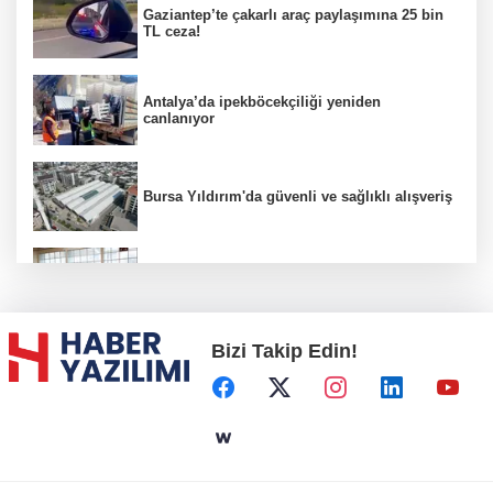
Gaziantep’te çakarlı araç paylaşımına 25 bin
TL ceza!
Antalya’da ipekböcekçiliği yeniden
canlanıyor
Bursa Yıldırım'da güvenli ve sağlıklı alışveriş
Konya Karatay'da futsalda ikinci randevu
Bizi Takip Edin!
Başkent'in göletlerinde temizlik ve bakım
sürüyor
Aile'nin 'sosyal risk haritaları' şekilleniyor