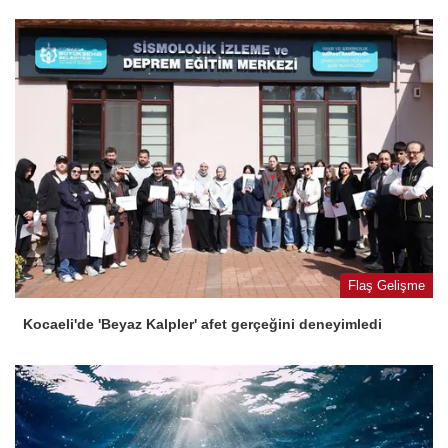
Flaş Gelişme
Kocaeli'de 'Beyaz Kalpler' afet gerçeğini deneyimledi