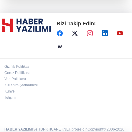
Konya Karatay'da futsalda ikinci randevu
Bizi Takip Edin!
Başkent'in göletlerinde temizlik ve bakım
sürüyor
Aile'nin 'sosyal risk haritaları' şekilleniyor
Gizlilik Politikası
Ordu Altınordu’ya yeni etkinlik ve fuar alanı
Çerez Politikası
geliyor
Veri Politikası
Kullanım Şartnamesi
Künye
İletişim
HABER YAZILIMI
ve TURKTICARET.NET projesidir Copyright© 2006-2026