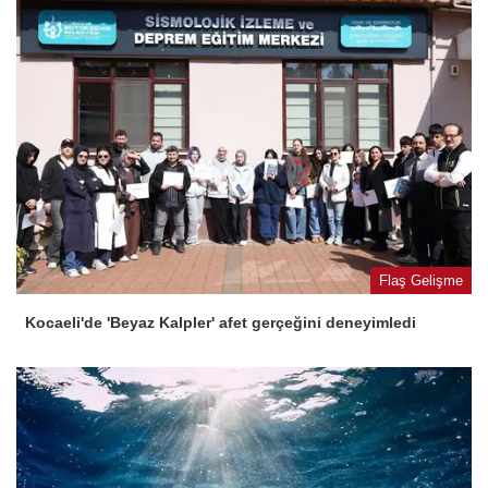
Flaş Gelişme
Kocaeli'de 'Beyaz Kalpler' afet gerçeğini deneyimledi