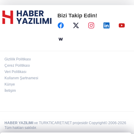
Bizi Takip Edin!
Başkent'in göletlerinde temizlik ve bakım
sürüyor
Aile'nin 'sosyal risk haritaları' şekilleniyor
Gizlilik Politikası
Ordu Altınordu’ya yeni etkinlik ve fuar alanı
Çerez Politikası
geliyor
Veri Politikası
Kullanım Şartnamesi
Künye
İletişim
HABER YAZILIMI
ve TURKTICARET.NET projesidir Copyright© 2006-2026
Tüm hakları saklıdır.