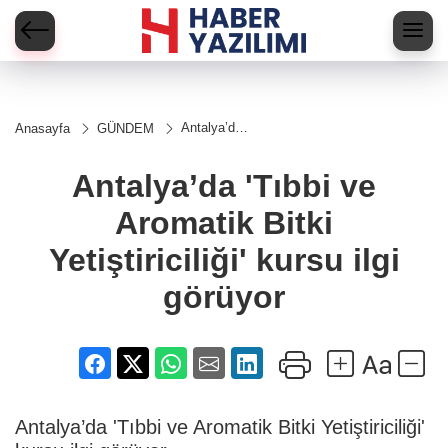
Antalya’da
Anasayfa
GÜNDEM
'Tıbbi ve
Aromatik
Bitki
Antalya’da 'Tıbbi ve
Yetiştiriciliği'
kursu ilgi
Aromatik Bitki
görüyor
Yetiştiriciliği' kursu ilgi
görüyor
Antalya’da 'Tıbbi ve Aromatik Bitki Yetiştiriciliği'