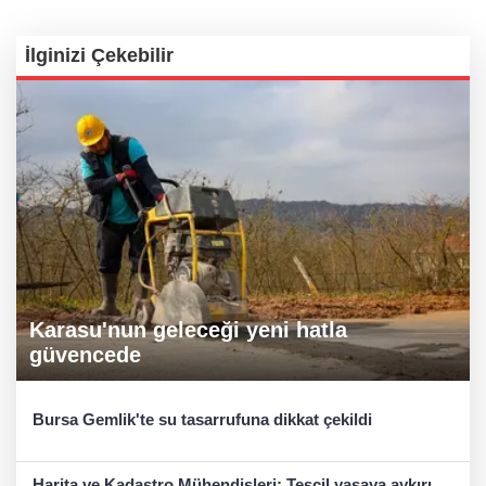
İlginizi Çekebilir
Karasu'nun geleceği yeni hatla
güvencede
Bursa Gemlik'te su tasarrufuna dikkat çekildi
Harita ve Kadastro Mühendisleri: Tescil yasaya aykırı