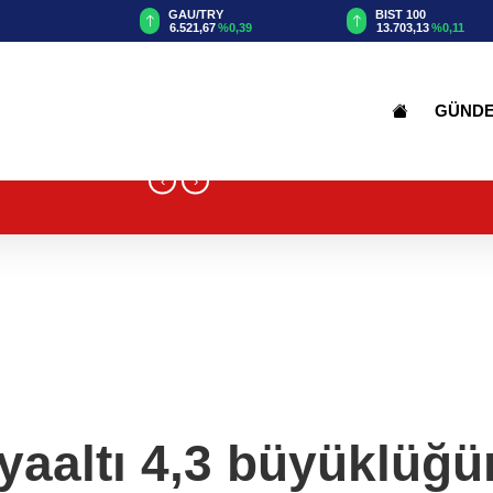
GAU/TRY
BIST 100
%0,32
6.521,67
%0,39
13.703,13
%0,11
GÜND
‹
›
aaltı 4,3 büyüklüğü