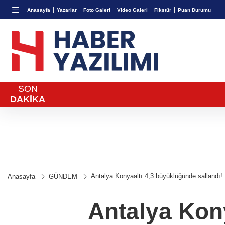
TND
BGN
VND
Anasayfa
Yazarlar
Foto Galeri
Video Galeri
Fikstür
Puan Durumu
16,2447
%-0,46
28,0626
%0,37
0,0018
SON
DAKİKA
Antalya Konyaaltı 4,3 büyüklüğünde sallandı!
Anasayfa
GÜNDEM
Antalya Kony