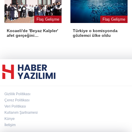
Flaş Gelişme
Flaş Gelişme
Kocaeli'de 'Beyaz Kalpler'
Türkiye o komisyonda
afet gerçeğini
gözlemci ülke oldu
deneyimledi
Gizlilik Politikası
Çerez Politikası
Veri Politikası
Kullanım Şartnamesi
Künye
İletişim