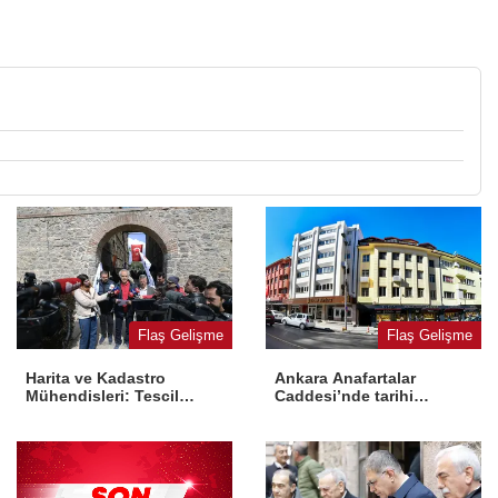
Flaş Gelişme
Flaş Gelişme
Harita ve Kadastro
Ankara Anafartalar
Mühendisleri: Tescil
Caddesi’nde tarihi
yasaya aykırı
dönüşüm