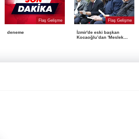
Flaş Gelişme
Flaş Gelişme
İzmir'de eski başkan
deneme
Kocaoğlu’dan 'Meslek
Fabrikası' desteği