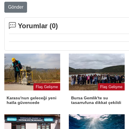
Gönder
Yorumlar (
0
)
Flaş Gelişme
Flaş Gelişme
Karasu'nun geleceği yeni
Bursa Gemlik'te su
hatla güvencede
tasarrufuna dikkat çekildi