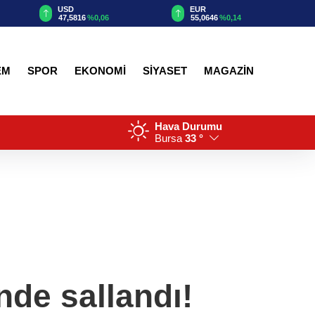
USD
EUR
47,5816
%0,06
55,0646
%0,14
EM
SPOR
EKONOMİ
SİYASET
MAGAZİN
Hava Durumu
Bursa
33 °
nde sallandı!