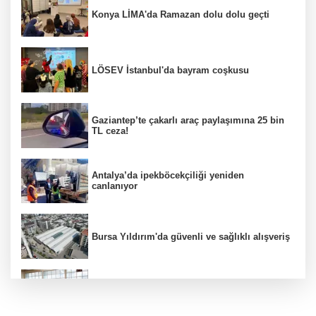
Konya LİMA'da Ramazan dolu dolu geçti
LÖSEV İstanbul'da bayram coşkusu
Gaziantep’te çakarlı araç paylaşımına 25 bin
TL ceza!
Antalya’da ipekböcekçiliği yeniden
canlanıyor
Bursa Yıldırım'da güvenli ve sağlıklı alışveriş
Konya Karatay'da futsalda ikinci randevu