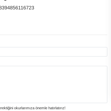
828394856116723
ktiğini okurlarımıza önemle hatırlatırız!