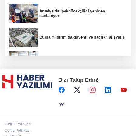
Antalya’da ipekböcekçiliği yeniden
canlanıyor
Bursa Yıldırım'da güvenli ve sağlıklı alışveriş
Konya Karatay'da futsalda ikinci randevu
Bizi Takip Edin!
Başkent'in göletlerinde temizlik ve bakım
sürüyor
Aile'nin 'sosyal risk haritaları' şekilleniyor
Gizlilik Politikası
Ordu Altınordu’ya yeni etkinlik ve fuar alanı
Çerez Politikası
geliyor