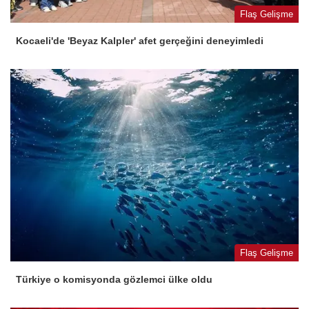
Flaş Gelişme
Kocaeli'de 'Beyaz Kalpler' afet gerçeğini deneyimledi
Flaş Gelişme
Türkiye o komisyonda gözlemci ülke oldu