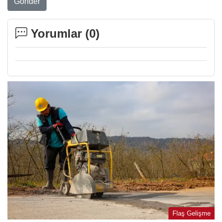
Gönder
Yorumlar (
0
)
Flaş Gelişme