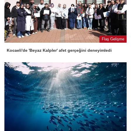
Flaş Gelişme
Kocaeli'de 'Beyaz Kalpler' afet gerçeğini deneyimledi