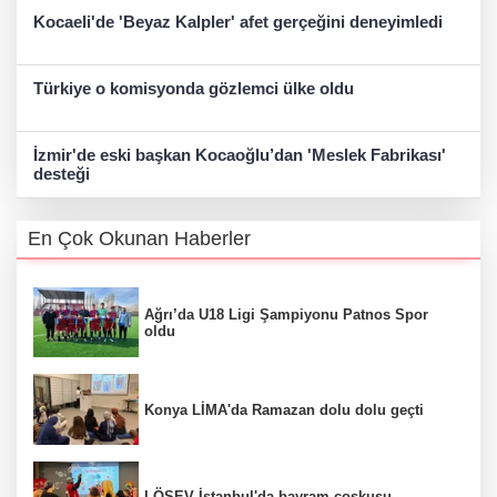
Kocaeli'de 'Beyaz Kalpler' afet gerçeğini deneyimledi
Türkiye o komisyonda gözlemci ülke oldu
İzmir'de eski başkan Kocaoğlu’dan 'Meslek Fabrikası'
desteği
En Çok Okunan Haberler
Ağrı’da U18 Ligi Şampiyonu Patnos Spor
oldu
Konya LİMA'da Ramazan dolu dolu geçti
LÖSEV İstanbul'da bayram coşkusu