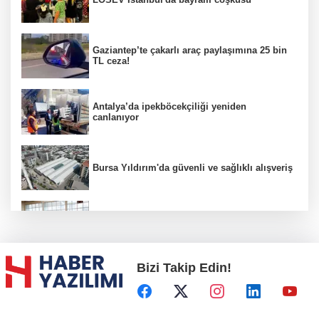
Gaziantep’te çakarlı araç paylaşımına 25 bin
TL ceza!
Antalya’da ipekböcekçiliği yeniden
canlanıyor
Bursa Yıldırım'da güvenli ve sağlıklı alışveriş
Konya Karatay'da futsalda ikinci randevu
Bizi Takip Edin!
Başkent'in göletlerinde temizlik ve bakım
sürüyor