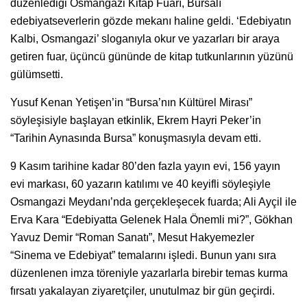
düzenlediği Osmangazi Kitap Fuarı, Bursalı
edebiyatseverlerin gözde mekanı haline geldi. ‘Edebiyatın
Kalbi, Osmangazi’ sloganıyla okur ve yazarları bir araya
getiren fuar, üçüncü gününde de kitap tutkunlarının yüzünü
gülümsetti.
Yusuf Kenan Yetişen’in “Bursa’nın Kültürel Mirası”
söyleşisiyle başlayan etkinlik, Ekrem Hayri Peker’in
“Tarihin Aynasında Bursa” konuşmasıyla devam etti.
9 Kasım tarihine kadar 80’den fazla yayın evi, 156 yayın
evi markası, 60 yazarın katılımı ve 40 keyifli söyleşiyle
Osmangazi Meydanı’nda gerçekleşecek fuarda; Ali Ayçil ile
Erva Kara “Edebiyatta Gelenek Hala Önemli mi?”, Gökhan
Yavuz Demir “Roman Sanatı”, Mesut Hakyemezler
“Sinema ve Edebiyat” temalarını işledi. Bunun yanı sıra
düzenlenen imza töreniyle yazarlarla birebir temas kurma
fırsatı yakalayan ziyaretçiler, unutulmaz bir gün geçirdi.