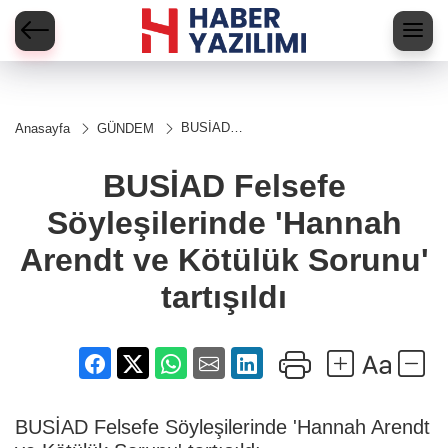
BUSİAD
Anasayfa
GÜNDEM
Felsefe
Söyleşilerinde
'Hannah
BUSİAD Felsefe
Arendt ve
Kötülük
Söyleşilerinde 'Hannah
Sorunu'
tartışıldı
Arendt ve Kötülük Sorunu'
tartışıldı
BUSİAD Felsefe Söyleşilerinde 'Hannah Arendt