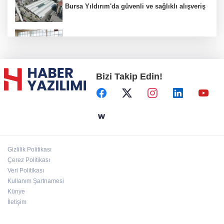
Bursa Yıldırım'da güvenli ve sağlıklı alışveriş
Konya Karatay'da futsalda ikinci randevu
Bizi Takip Edin!
Başkent'in göletlerinde temizlik ve bakım
sürüyor
Aile'nin 'sosyal risk haritaları' şekilleniyor
Gizlilik Politikası
Ordu Altınordu’ya yeni etkinlik ve fuar alanı
Çerez Politikası
geliyor
Veri Politikası
Kullanım Şartnamesi
Künye
İletişim