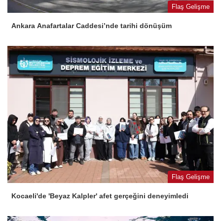
Flaş Gelişme
Ankara Anafartalar Caddesi’nde tarihi dönüşüm
Flaş Gelişme
Kocaeli'de 'Beyaz Kalpler' afet gerçeğini deneyimledi