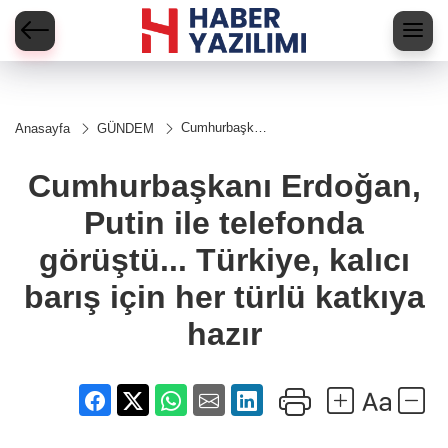
Cumhurbaşkanı
Anasayfa
GÜNDEM
Erdoğan, Putin
ile telefonda
görüştü...
Cumhurbaşkanı Erdoğan,
Türkiye, kalıcı
barış için her
Putin ile telefonda
türlü katkıya
hazır
görüştü... Türkiye, kalıcı
barış için her türlü katkıya
hazır