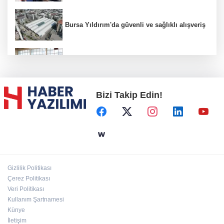
Bursa Yıldırım'da güvenli ve sağlıklı alışveriş
Konya Karatay'da futsalda ikinci randevu
Bizi Takip Edin!
Başkent'in göletlerinde temizlik ve bakım
sürüyor
Aile'nin 'sosyal risk haritaları' şekilleniyor
Gizlilik Politikası
Ordu Altınordu’ya yeni etkinlik ve fuar alanı
Çerez Politikası
geliyor
Veri Politikası
Kullanım Şartnamesi
Künye
İletişim