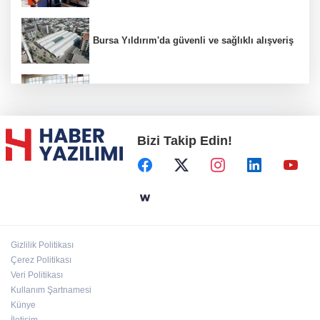
Bursa Yıldırım'da güvenli ve sağlıklı alışveriş
Konya Karatay'da futsalda ikinci randevu
Bizi Takip Edin!
Başkent'in göletlerinde temizlik ve bakım
sürüyor
Aile'nin 'sosyal risk haritaları' şekilleniyor
Gizlilik Politikası
Ordu Altınordu’ya yeni etkinlik ve fuar alanı
Çerez Politikası
geliyor
Veri Politikası
Kullanım Şartnamesi
Künye