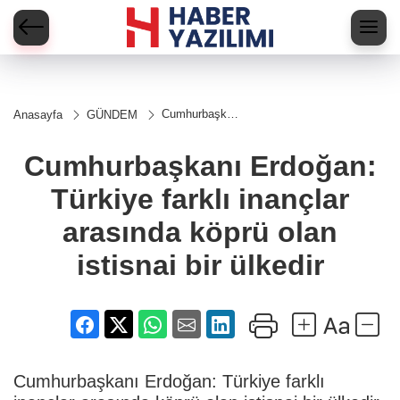
Cumhurbaşkanı
Anasayfa
GÜNDEM
Erdoğan:
Türkiye farklı
inançlar
Cumhurbaşkanı Erdoğan:
arasında köprü
olan istisnai bir
Türkiye farklı inançlar
ülkedir
arasında köprü olan
istisnai bir ülkedir
Cumhurbaşkanı Erdoğan: Türkiye farklı