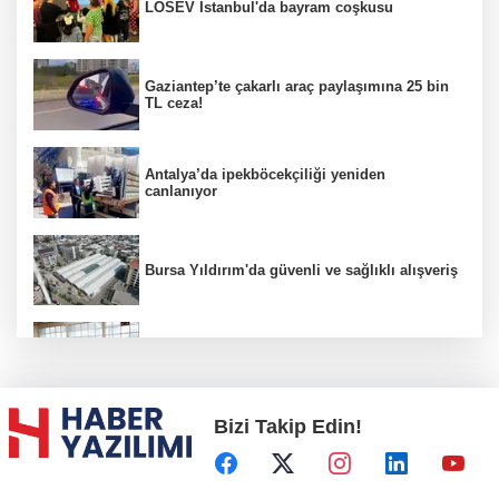
LÖSEV İstanbul'da bayram coşkusu
Gaziantep’te çakarlı araç paylaşımına 25 bin
TL ceza!
Antalya’da ipekböcekçiliği yeniden
canlanıyor
Bursa Yıldırım'da güvenli ve sağlıklı alışveriş
Konya Karatay'da futsalda ikinci randevu
Bizi Takip Edin!
Başkent'in göletlerinde temizlik ve bakım
sürüyor