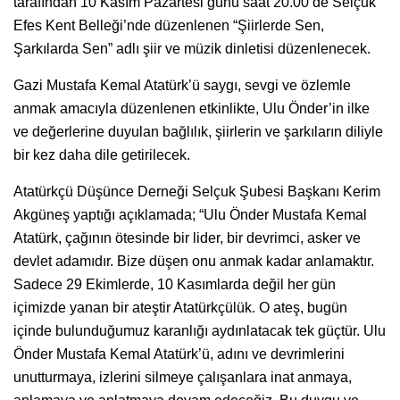
tarafından 10 Kasım Pazartesi günü saat 20.00’de Selçuk
Efes Kent Belleği’nde düzenlenen “Şiirlerde Sen,
Şarkılarda Sen” adlı şiir ve müzik dinletisi düzenlenecek.
Gazi Mustafa Kemal Atatürk’ü saygı, sevgi ve özlemle
anmak amacıyla düzenlenen etkinlikte, Ulu Önder’in ilke
ve değerlerine duyulan bağlılık, şiirlerin ve şarkıların diliyle
bir kez daha dile getirilecek.
Atatürkçü Düşünce Derneği Selçuk Şubesi Başkanı Kerim
Akgüneş yaptığı açıklamada; “Ulu Önder Mustafa Kemal
Atatürk, çağının ötesinde bir lider, bir devrimci, asker ve
devlet adamıdır. Bize düşen onu anmak kadar anlamaktır.
Sadece 29 Ekimlerde, 10 Kasımlarda değil her gün
içimizde yanan bir ateştir Atatürkçülük. O ateş, bugün
içinde bulunduğumuz karanlığı aydınlatacak tek güçtür. Ulu
Önder Mustafa Kemal Atatürk’ü, adını ve devrimlerini
unutturmaya, izlerini silmeye çalışanlara inat anmaya,