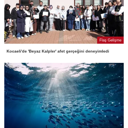
Flaş Gelişme
Kocaeli'de 'Beyaz Kalpler' afet gerçeğini deneyimledi