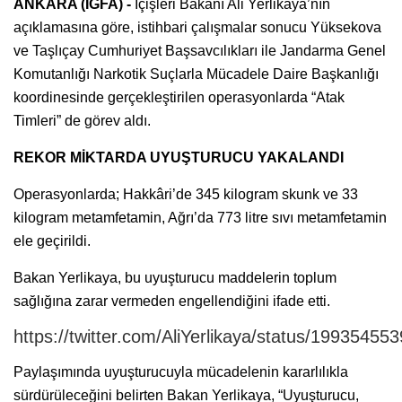
ANKARA (İGFA) -
İçişleri Bakanı Ali Yerlikaya’nın
açıklamasına göre, istihbari çalışmalar sonucu Yüksekova
ve Taşlıçay Cumhuriyet Başsavcılıkları ile Jandarma Genel
Komutanlığı Narkotik Suçlarla Mücadele Daire Başkanlığı
koordinesinde gerçekleştirilen operasyonlarda “Atak
Timleri” de görev aldı.
REKOR MİKTARDA UYUŞTURUCU YAKALANDI
Operasyonlarda; Hakkâri’de 345 kilogram skunk ve 33
kilogram metamfetamin, Ağrı’da 773 litre sıvı metamfetamin
ele geçirildi.
Bakan Yerlikaya, bu uyuşturucu maddelerin toplum
sağlığına zarar vermeden engellendiğini ifade etti.
https://twitter.com/AliYerlikaya/status/1993545
Paylaşımında uyuşturucuyla mücadelenin kararlılıkla
sürdürüleceğini belirten Bakan Yerlikaya, “Uyuşturucu,