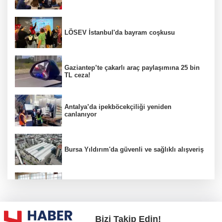
LÖSEV İstanbul'da bayram coşkusu
Gaziantep’te çakarlı araç paylaşımına 25 bin
TL ceza!
Antalya’da ipekböcekçiliği yeniden
canlanıyor
Bursa Yıldırım'da güvenli ve sağlıklı alışveriş
Konya Karatay'da futsalda ikinci randevu
Bizi Takip Edin!