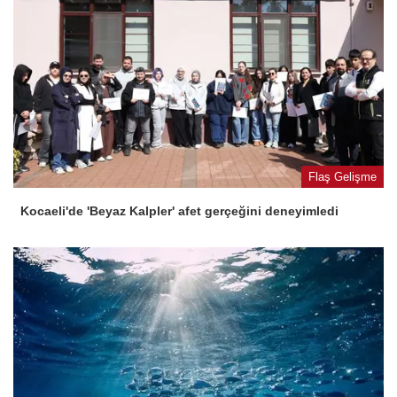
Flaş Gelişme
Kocaeli'de 'Beyaz Kalpler' afet gerçeğini deneyimledi