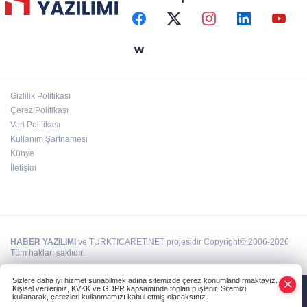
Başkent'in göletlerinde temizlik ve bakım
sürüyor
Aile'nin 'sosyal risk haritaları' şekilleniyor
Gizlilik Politikası
Ordu Altınordu’ya yeni etkinlik ve fuar alanı
Çerez Politikası
geliyor
Veri Politikası
Kullanım Şartnamesi
Künye
İletişim
HABER YAZILIMI
ve TURKTICARET.NET projesidir Copyright© 2006-2026
Tüm hakları saklıdır.
Sizlere daha iyi hizmet sunabilmek adına sitemizde çerez konumlandırmaktayız.
Kişisel verileriniz, KVKK ve GDPR kapsamında toplanıp işlenir. Sitemizi
kullanarak, çerezleri kullanmamızı kabul etmiş olacaksınız.
Anasayfa
Haber Ara
Yazarlar