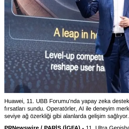
Huawei, 11. UBB Forumu'nda yapay zeka destekli
fırsatları sundu. Operatörler, AI ile deneyim merk
seviye ağ özerkliği gibi alanlarda gelişim sağlıyor.
PRNewswire / PARİS (İGFA) -
11. Ultra Genişb