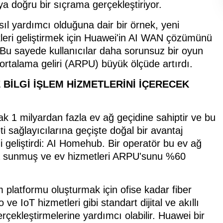
doğru bir sıçrama gerçekleştiriyor.
l yardımcı olduğuna dair bir örnek, yeni
eri geliştirmek için Huawei'in AI WAN çözümünü
 Bu sayede kullanıcılar daha sorunsuz bir oyun
ortalama geliri (ARPU) büyük ölçüde artırdı.
E BİLGİ İŞLEM HİZMETLERİNİ İÇERECEK
ak 1 milyardan fazla ev ağ geçidine sahiptir ve bu
ti sağlayıcılarına geçişte doğal bir avantaj
i geliştirdi: AI Homehub. Bir operatör bu ev ağ
nıma sunmuş ve ev hizmetleri ARPU'sunu %60
im platformu oluşturmak için ofise kadar fiber
ve IoT hizmetleri gibi standart dijital ve akıllı
rçekleştirmelerine yardımcı olabilir. Huawei bir