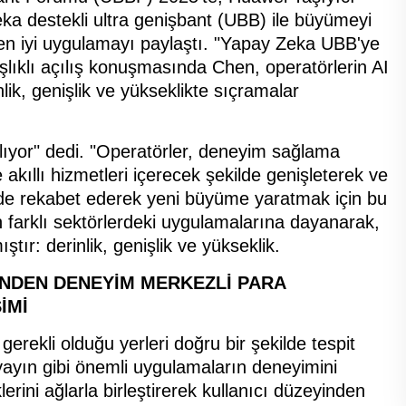
ka destekli ultra genişbant (UBB) ile büyümeyi
ni en iyi uygulamayı paylaştı. "Yapay Zeka UBB'ye
lıklı açılış konuşmasında Chen, operatörlerin AI
ik, genişlik ve yükseklikte sıçramalar
ğlıyor" dedi. "Operatörler, deneyim sağlama
 ve akıllı hizmetleri içerecek şekilde genişleterek ve
rde rekabet ederek yeni büyüme yaratmak için bu
in farklı sektörlerdeki uygulamalarına dayanarak,
r: derinlik, genişlik ve yükseklik.
İNDEN DENEYİM MERKEZLİ PARA
İMİ
gerekli olduğu yerleri doğru bir şekilde tespit
yayın gibi önemli uygulamaların deneyimini
rini ağlarla birleştirerek kullanıcı düzeyinden