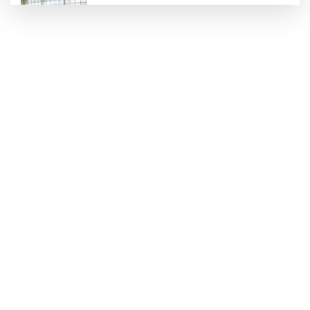
Konya Karatay'da futsalda ikinci randevu
Başkent'in göletlerinde temizlik ve bakım
sürüyor
Aile'nin 'sosyal risk haritaları' şekilleniyor
Ordu Altınordu’ya yeni etkinlik ve fuar alanı
geliyor