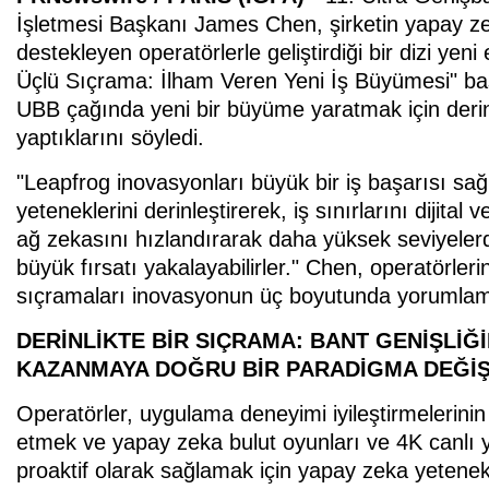
İşletmesi Başkanı James Chen, şirketin yapay ze
destekleyen operatörlerle geliştirdiği bir dizi ye
Üçlü Sıçrama: İlham Veren Yeni İş Büyümesi" baş
UBB çağında yeni bir büyüme yaratmak için derinl
yaptıklarını söyledi.
"Leapfrog inovasyonları büyük bir iş başarısı sa
yeteneklerini derinleştirerek, iş sınırlarını dijital
ağ zekasını hızlandırarak daha yüksek seviyele
büyük fırsatı yakalayabilirler." Chen, operatörler
sıçramaları inovasyonun üç boyutunda yorumlamıştı
DERİNLİKTE BİR SIÇRAMA: BANT GENİŞLİĞ
KAZANMAYA DOĞRU BİR PARADİGMA DEĞİŞ
Operatörler, uygulama deneyimi iyileştirmelerinin 
etmek ve yapay zeka bulut oyunları ve 4K canlı 
proaktif olarak sağlamak için yapay zeka yetenekle