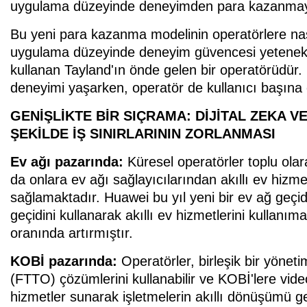
uygulama düzeyinde deneyimden para kazanmaya 
Bu yeni para kazanma modelinin operatörlere nası
uygulama düzeyinde deneyim güvencesi yetenekl
kullanan Tayland'ın önde gelen bir operatörüdür.
deneyimi yaşarken, operatör de kullanıcı başına 
GENİŞLİKTE BİR SIÇRAMA: DİJİTAL ZEKA V
ŞEKİLDE İŞ SINIRLARININ ZORLANMASI
Ev ağı pazarında:
Küresel operatörler toplu olar
da onlara ev ağı sağlayıcılarından akıllı ev hizme
sağlamaktadır. Huawei bu yıl yeni bir ev ağ geçid
geçidini kullanarak akıllı ev hizmetlerini kulla
oranında artırmıştır.
KOBİ pazarında:
Operatörler, birleşik bir yönet
(FTTO) çözümlerini kullanabilir ve KOBİ'lere video 
hizmetler sunarak işletmelerin akıllı dönüşümü ge