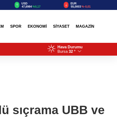
EUR
GBP
55,0003
%-0,01
64,2233
%0,10
EM
SPOR
EKONOMİ
SİYASET
MAGAZİN
Hava Durumu
Bursa
32 °
lü sıçrama UBB ve