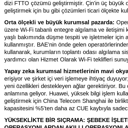
dizi FTTO çözümü geliştirmiştir. Çin'in üç büyük
geliştirmek için bu gibi çözümleri ticari ölçekte ku
Orta ölçekli ve büyük kurumsal pazarda:
Oper
üzere Wi-Fi tabanlı entegre algılama ve iletişimi k
yaşlı bakımında düşme tespiti ve işletmeler için a
kullanmıştır. BAE'nin önde gelen operatörlerinden
kullanarak, kurumların toplantı odası algılama
yardımcı olan Hizmet Olarak Wi-Fi teklifleri sunu
Yapay zeka kurumsal hizmetlerinin mavi oky
erişiyor ve şirket içi veri işlemeye ihtiyaç duyuyor
yeni özellikleri destekleyen ağlar gerektiriyor. Bu 
anlamına geliyor. Huawei, yüksek bilgi işlem kull
geliştirmek için China Telecom Shanghai ile birlikt
kapasitesini %5'ten daha az CUE kaybıyla sadece 
YÜKSEKLİKTE BİR SIÇRAMA: ŞEBEKE İŞLET
OPERASYONLARDAN AKILLI OPERASYONL