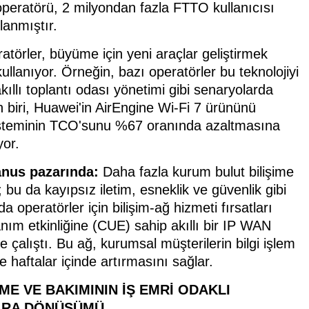
 operatörü, 2 milyondan fazla FTTO kullanıcısı
llanmıştır.
atörler, büyüme için yeni araçlar geliştirmek
ullanıyor. Örneğin, bazı operatörler bu teknolojiyi
kıllı toplantı odası yönetimi gibi senaryolarda
 biri, Huawei'in AirEngine Wi-Fi 7 ürününü
 sisteminin TCO'sunu %67 oranında azaltmasına
yor.
anus pazarında:
Daha fazla kurum bulut bilişime
; bu da kayıpsız iletim, esneklik ve güvenlik gibi
da operatörler için bilişim-ağ hizmeti fırsatları
anım etkinliğine (CUE) sahip akıllı bir IP WAN
e çalıştı. Bu ağ, kurumsal müşterilerin bilgi işlem
haftalar içinde artırmasını sağlar.
ME VE BAKIMININ İŞ EMRİ ODAKLI
ARA DÖNÜŞÜMÜ