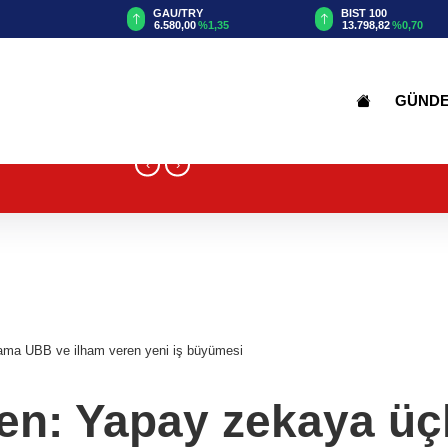
TRY
BIST 100
USD
00
%1,35
13.798,82
%0,70
47,6984
%0,17
GÜND
‹
›
ama UBB ve ilham veren yeni iş büyümesi
n: Yapay zekaya üç