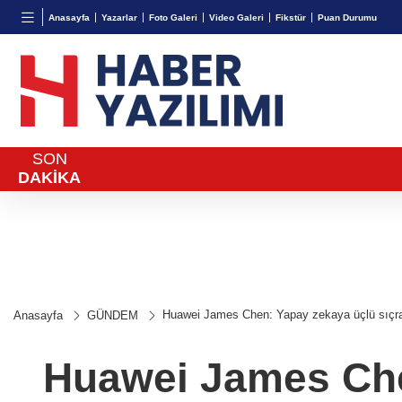
BGN
VND
GAU/
Anasayfa
Yazarlar
Foto Galeri
Video Galeri
Fikstür
Puan Durumu
27,9743
%-0,22
0,0018
%0,27
6.580,
SON
DAKİKA
Huawei James Chen: Yapay zekaya üçlü sıçr
Anasayfa
GÜNDEM
Huawei James Che