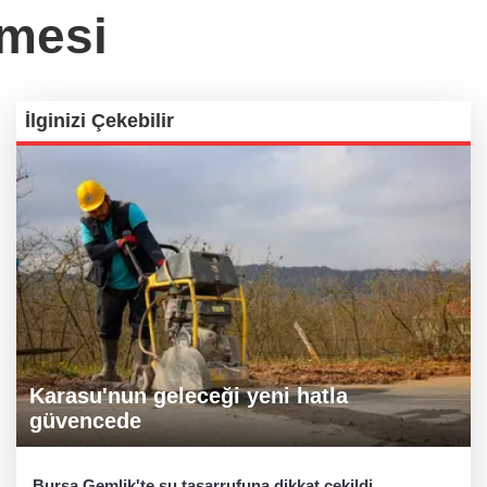
ümesi
İlginizi Çekebilir
Karasu'nun geleceği yeni hatla
güvencede
Bursa Gemlik'te su tasarrufuna dikkat çekildi