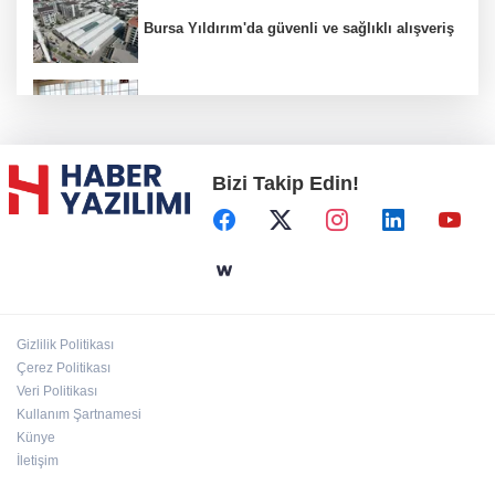
Bursa Yıldırım'da güvenli ve sağlıklı alışveriş
Konya Karatay'da futsalda ikinci randevu
Bizi Takip Edin!
Başkent'in göletlerinde temizlik ve bakım
sürüyor
Aile'nin 'sosyal risk haritaları' şekilleniyor
Gizlilik Politikası
Ordu Altınordu’ya yeni etkinlik ve fuar alanı
Çerez Politikası
geliyor
Veri Politikası
Kullanım Şartnamesi
Künye
İletişim