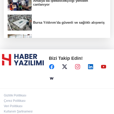
Antalya’da ipekböcekçiliği yeniden
canlanıyor
Bursa Yıldırım'da güvenli ve sağlıklı alışveriş
Konya Karatay'da futsalda ikinci randevu
Bizi Takip Edin!
Başkent'in göletlerinde temizlik ve bakım
sürüyor
Aile'nin 'sosyal risk haritaları' şekilleniyor
Gizlilik Politikası
Ordu Altınordu’ya yeni etkinlik ve fuar alanı
Çerez Politikası
geliyor
Veri Politikası
Kullanım Şartnamesi