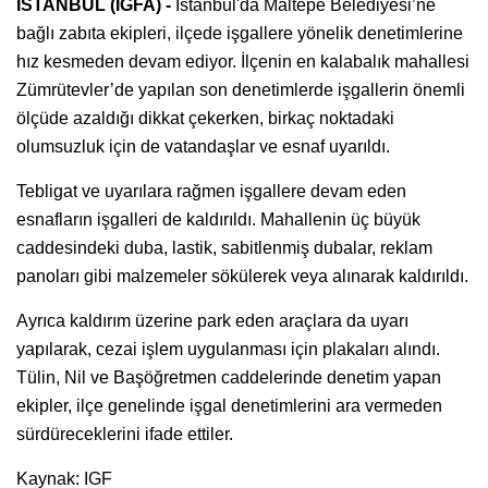
İSTANBUL (İGFA) -
İstanbul'da Maltepe Belediyesi’ne
bağlı zabıta ekipleri, ilçede işgallere yönelik denetimlerine
hız kesmeden devam ediyor. İlçenin en kalabalık mahallesi
Zümrütevler’de yapılan son denetimlerde işgallerin önemli
ölçüde azaldığı dikkat çekerken, birkaç noktadaki
olumsuzluk için de vatandaşlar ve esnaf uyarıldı.
Tebligat ve uyarılara rağmen işgallere devam eden
esnafların işgalleri de kaldırıldı. Mahallenin üç büyük
caddesindeki duba, lastik, sabitlenmiş dubalar, reklam
panoları gibi malzemeler sökülerek veya alınarak kaldırıldı.
Ayrıca kaldırım üzerine park eden araçlara da uyarı
yapılarak, cezai işlem uygulanması için plakaları alındı.
Tülin, Nil ve Başöğretmen caddelerinde denetim yapan
ekipler, ilçe genelinde işgal denetimlerini ara vermeden
sürdüreceklerini ifade ettiler.
Kaynak: IGF