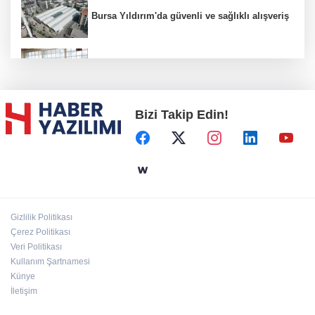
Bursa Yıldırım'da güvenli ve sağlıklı alışveriş
Konya Karatay'da futsalda ikinci randevu
Bizi Takip Edin!
Başkent'in göletlerinde temizlik ve bakım
sürüyor
Aile'nin 'sosyal risk haritaları' şekilleniyor
Gizlilik Politikası
Ordu Altınordu’ya yeni etkinlik ve fuar alanı
Çerez Politikası
geliyor
Veri Politikası
Kullanım Şartnamesi
Künye
İletişim