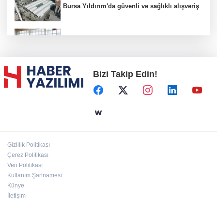
Bursa Yıldırım'da güvenli ve sağlıklı alışveriş
Konya Karatay'da futsalda ikinci randevu
Bizi Takip Edin!
Başkent'in göletlerinde temizlik ve bakım
sürüyor
Aile'nin 'sosyal risk haritaları' şekilleniyor
Gizlilik Politikası
Ordu Altınordu’ya yeni etkinlik ve fuar alanı
Çerez Politikası
geliyor
Veri Politikası
Kullanım Şartnamesi
Künye
İletişim