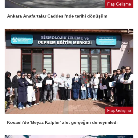
Flaş Gelişme
Ankara Anafartalar Caddesi’nde tarihi dönüşüm
Flaş Gelişme
Kocaeli'de 'Beyaz Kalpler' afet gerçeğini deneyimledi