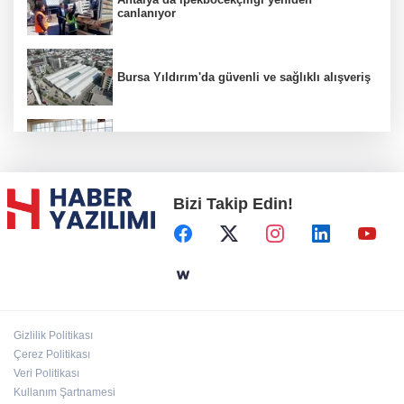
canlanıyor
Bursa Yıldırım'da güvenli ve sağlıklı alışveriş
Konya Karatay'da futsalda ikinci randevu
Bizi Takip Edin!
Başkent'in göletlerinde temizlik ve bakım
sürüyor
Aile'nin 'sosyal risk haritaları' şekilleniyor
Gizlilik Politikası
Ordu Altınordu’ya yeni etkinlik ve fuar alanı
Çerez Politikası
geliyor
Veri Politikası
Kullanım Şartnamesi