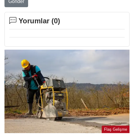
Gönder
Yorumlar (
0
)
Flaş Gelişme