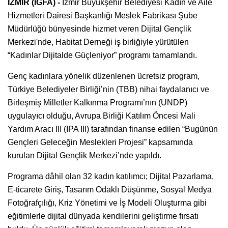
İZMİR (İGFA) -
İzmir Büyükşehir Belediyesi Kadın ve Aile
Hizmetleri Dairesi Başkanlığı Meslek Fabrikası Şube
Müdürlüğü bünyesinde hizmet veren Dijital Gençlik
Merkezi'nde, Habitat Derneği iş birliğiyle yürütülen
“Kadınlar Dijitalde Güçleniyor” programı tamamlandı.
Genç kadınlara yönelik düzenlenen ücretsiz program,
Türkiye Belediyeler Birliği’nin (TBB) nihai faydalanıcı ve
Birleşmiş Milletler Kalkınma Programı’nın (UNDP)
uygulayıcı olduğu, Avrupa Birliği Katılım Öncesi Mali
Yardım Aracı III (IPA III) tarafından finanse edilen “Bugünün
Gençleri Geleceğin Meslekleri Projesi” kapsamında
kurulan Dijital Gençlik Merkezi’nde yapıldı.
Programa dâhil olan 32 kadın katılımcı; Dijital Pazarlama,
E-ticarete Giriş, Tasarım Odaklı Düşünme, Sosyal Medya
Fotoğrafçılığı, Kriz Yönetimi ve İş Modeli Oluşturma gibi
eğitimlerle dijital dünyada kendilerini geliştirme fırsatı