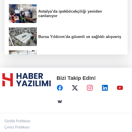
Antalya’da ipekböcekçiliği yeniden
canlanıyor
Bursa Yıldırım'da güvenli ve sağlıklı alışveriş
Konya Karatay'da futsalda ikinci randevu
Bizi Takip Edin!
Başkent'in göletlerinde temizlik ve bakım
sürüyor
Aile'nin 'sosyal risk haritaları' şekilleniyor
Gizlilik Politikası
Ordu Altınordu’ya yeni etkinlik ve fuar alanı
Çerez Politikası
geliyor