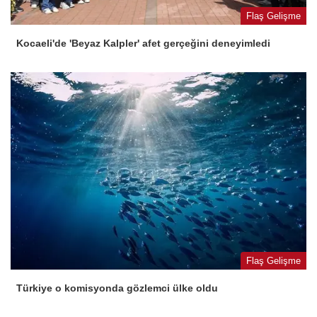
Flaş Gelişme
Kocaeli'de 'Beyaz Kalpler' afet gerçeğini deneyimledi
Flaş Gelişme
Türkiye o komisyonda gözlemci ülke oldu