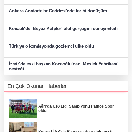
Ankara Anafartalar Caddesi’nde tarihi dönüşüm
Kocaeli'de 'Beyaz Kalpler' afet gerçeğini deneyimledi
Türkiye o komisyonda gözlemci ülke oldu
İzmir'de eski başkan Kocaoğlu’dan 'Meslek Fabrikası'
desteği
En Çok Okunan Haberler
Ağrı’da U18 Ligi Şampiyonu Patnos Spor
oldu
Konya LİMA'da Ramazan dolu dolu geçti