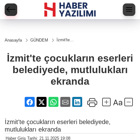
İzmit'te
Anasayfa
GÜNDEM
çocukların
eserleri
belediyede,
İzmit'te çocukların eserleri
mutlulukları
ekranda
belediyede, mutlulukları
ekranda
İzmit'te çocukların eserleri belediyede,
mutlulukları ekranda
Haber Giriş Tarihi: 21.11.2025 19:08