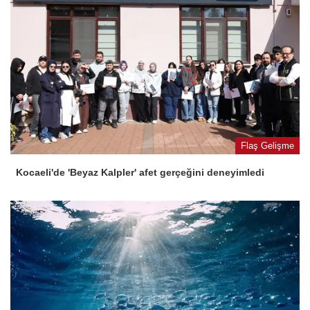
Flaş Gelişme
Kocaeli'de 'Beyaz Kalpler' afet gerçeğini deneyimledi