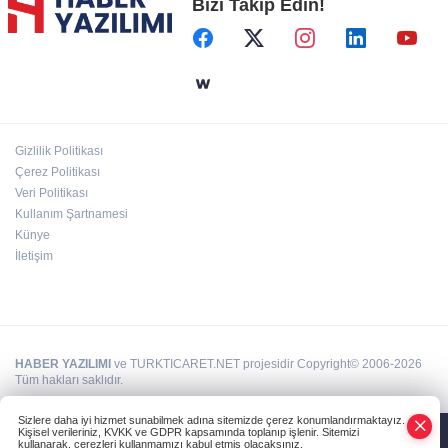
Bizi Takip Edin!
Başkent'in göletlerinde temizlik ve bakım
sürüyor
Aile'nin 'sosyal risk haritaları' şekilleniyor
Gizlilik Politikası
Ordu Altınordu’ya yeni etkinlik ve fuar alanı
Çerez Politikası
geliyor
Veri Politikası
Kullanım Şartnamesi
Künye
İletişim
HABER YAZILIMI
ve TURKTICARET.NET projesidir Copyright© 2006-2026
Tüm hakları saklıdır.
Sizlere daha iyi hizmet sunabilmek adına sitemizde çerez konumlandırmaktayız.
Kişisel verileriniz, KVKK ve GDPR kapsamında toplanıp işlenir. Sitemizi
kullanarak, çerezleri kullanmamızı kabul etmiş olacaksınız.