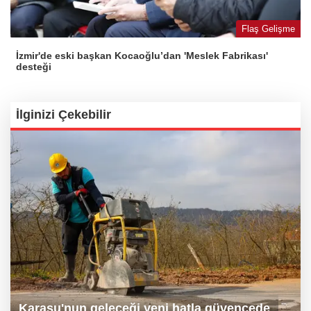
Flaş Gelişme
İzmir'de eski başkan Kocaoğlu’dan 'Meslek Fabrikası'
desteği
İlginizi Çekebilir
Karasu'nun geleceği yeni hatla güvencede