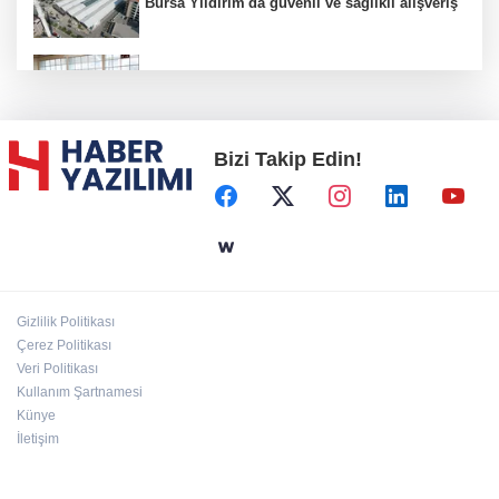
Bursa Yıldırım'da güvenli ve sağlıklı alışveriş
Konya Karatay'da futsalda ikinci randevu
Bizi Takip Edin!
Başkent'in göletlerinde temizlik ve bakım
sürüyor
Aile'nin 'sosyal risk haritaları' şekilleniyor
Gizlilik Politikası
Ordu Altınordu’ya yeni etkinlik ve fuar alanı
Çerez Politikası
geliyor
Veri Politikası
Kullanım Şartnamesi
Künye
İletişim