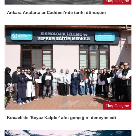
Flaş Gelişme
Ankara Anafartalar Caddesi’nde tarihi dönüşüm
Flaş Gelişme
Kocaeli'de 'Beyaz Kalpler' afet gerçeğini deneyimledi