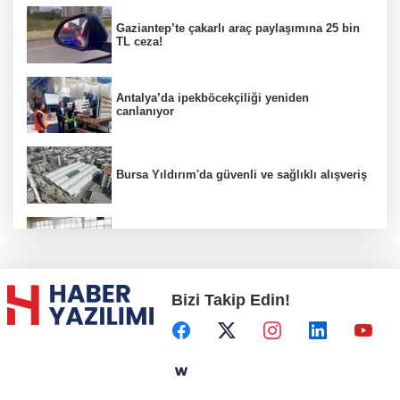
Gaziantep’te çakarlı araç paylaşımına 25 bin
TL ceza!
Antalya’da ipekböcekçiliği yeniden
canlanıyor
Bursa Yıldırım'da güvenli ve sağlıklı alışveriş
Konya Karatay'da futsalda ikinci randevu
Bizi Takip Edin!
Başkent'in göletlerinde temizlik ve bakım
sürüyor
Aile'nin 'sosyal risk haritaları' şekilleniyor