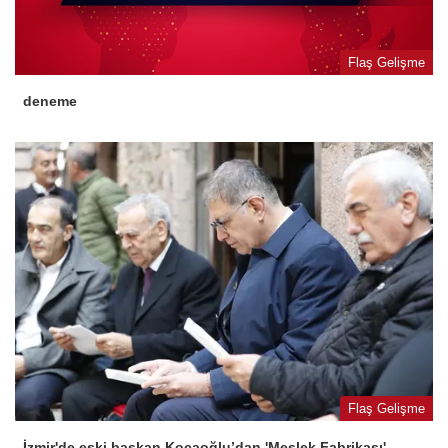
Flaş Gelişme
deneme
Flaş Gelişme
İzmir'de eski başkan Kocaoğlu’dan 'Meslek Fabrikası'