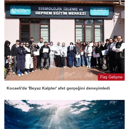
Flaş Gelişme
Kocaeli'de 'Beyaz Kalpler' afet gerçeğini deneyimledi