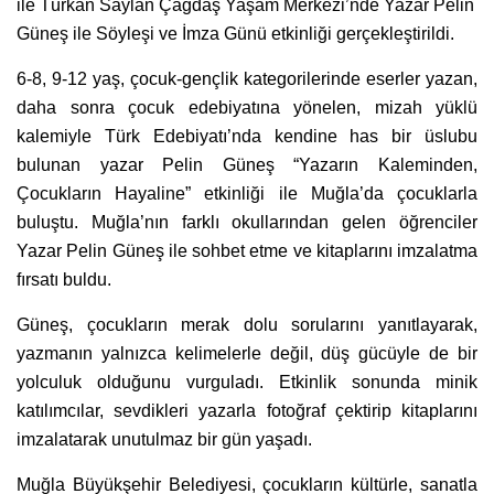
ile Türkan Saylan Çağdaş Yaşam Merkezi’nde Yazar Pelin
Güneş ile Söyleşi ve İmza Günü etkinliği gerçekleştirildi.
6-8, 9-12 yaş, çocuk-gençlik kategorilerinde eserler yazan,
daha sonra çocuk edebiyatına yönelen, mizah yüklü
kalemiyle Türk Edebiyatı’nda kendine has bir üslubu
bulunan yazar Pelin Güneş “Yazarın Kaleminden,
Çocukların Hayaline” etkinliği ile Muğla’da çocuklarla
buluştu. Muğla’nın farklı okullarından gelen öğrenciler
Yazar Pelin Güneş ile sohbet etme ve kitaplarını imzalatma
fırsatı buldu.
Güneş, çocukların merak dolu sorularını yanıtlayarak,
yazmanın yalnızca kelimelerle değil, düş gücüyle de bir
yolculuk olduğunu vurguladı. Etkinlik sonunda minik
katılımcılar, sevdikleri yazarla fotoğraf çektirip kitaplarını
imzalatarak unutulmaz bir gün yaşadı.
Muğla Büyükşehir Belediyesi, çocukların kültürle, sanatla