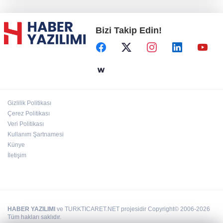
Bizi Takip Edin!
Başkent'in göletlerinde temizlik ve bakım
sürüyor
Aile'nin 'sosyal risk haritaları' şekilleniyor
Gizlilik Politikası
Ordu Altınordu’ya yeni etkinlik ve fuar alanı
Çerez Politikası
geliyor
Veri Politikası
Kullanım Şartnamesi
Künye
İletişim
HABER YAZILIMI
ve TURKTICARET.NET projesidir Copyright© 2006-2026
Tüm hakları saklıdır.