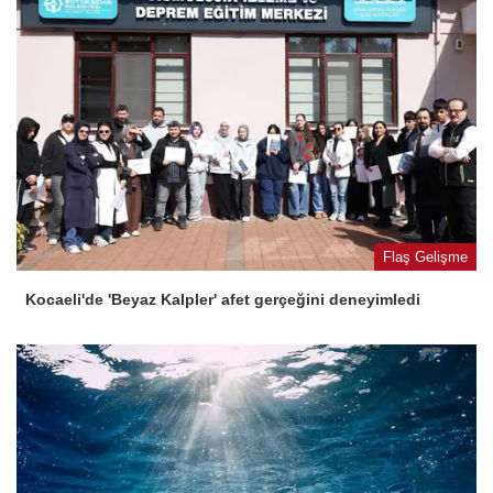
Flaş Gelişme
Kocaeli'de 'Beyaz Kalpler' afet gerçeğini deneyimledi