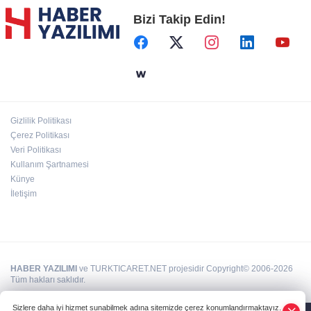
Bizi Takip Edin!
Başkent'in göletlerinde temizlik ve bakım
sürüyor
Aile'nin 'sosyal risk haritaları' şekilleniyor
Gizlilik Politikası
Ordu Altınordu’ya yeni etkinlik ve fuar alanı
Çerez Politikası
geliyor
Veri Politikası
Kullanım Şartnamesi
Künye
İletişim
HABER YAZILIMI
ve TURKTICARET.NET projesidir Copyright© 2006-2026
Tüm hakları saklıdır.
Sizlere daha iyi hizmet sunabilmek adına sitemizde çerez konumlandırmaktayız.