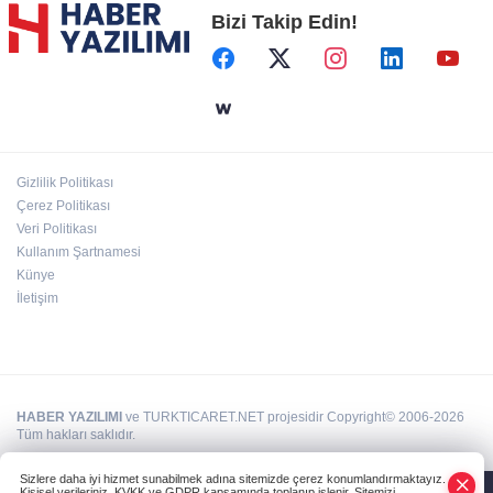
Bizi Takip Edin!
Başkent'in göletlerinde temizlik ve bakım
sürüyor
Aile'nin 'sosyal risk haritaları' şekilleniyor
Gizlilik Politikası
Ordu Altınordu’ya yeni etkinlik ve fuar alanı
Çerez Politikası
geliyor
Veri Politikası
Kullanım Şartnamesi
Künye
İletişim
HABER YAZILIMI
ve TURKTICARET.NET projesidir Copyright© 2006-2026
Tüm hakları saklıdır.
Sizlere daha iyi hizmet sunabilmek adına sitemizde çerez konumlandırmaktayız.
Kişisel verileriniz, KVKK ve GDPR kapsamında toplanıp işlenir. Sitemizi