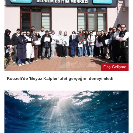
Flaş Gelişme
Kocaeli'de 'Beyaz Kalpler' afet gerçeğini deneyimledi