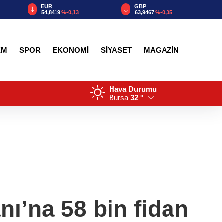
EUR
GBP
54,8419
%-0,13
63,9467
%-0,05
EM
SPOR
EKONOMİ
SİYASET
MAGAZİN
Hava Durumu
Bursa
32 °
ı’na 58 bin fidan