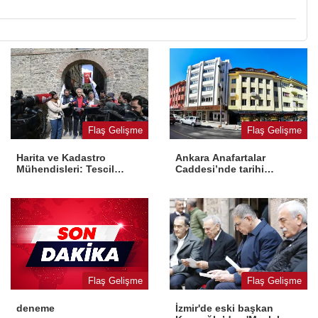
Flaş Gelişme
Flaş Gelişme
Harita ve Kadastro
Ankara Anafartalar
Mühendisleri: Tescil
Caddesi’nde tarihi
yasaya aykırı
dönüşüm
Flaş Gelişme
Flaş Gelişme
İzmir'de eski başkan
deneme