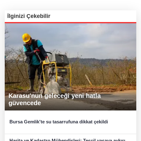
İlginizi Çekebilir
Karasu'nun geleceği yeni hatla
güvencede
Bursa Gemlik'te su tasarrufuna dikkat çekildi
Harita ve Kadastro Mühendisleri: Tescil yasaya aykırı