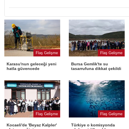
Flaş Gelişme
Flaş Gelişme
Karasu'nun geleceği yeni
Bursa Gemlik'te su
hatla güvencede
tasarrufuna dikkat çekildi
Flaş Gelişme
Flaş Gelişme
Kocaeli'de 'Beyaz Kalpler'
Türkiye o komisyonda