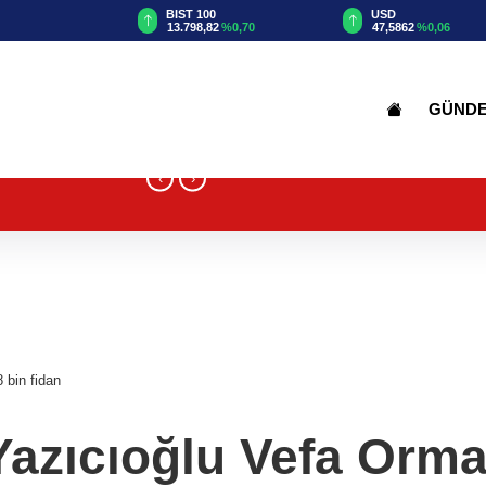
TRY
BIST 100
USD
00
%0,08
13.798,82
%0,70
47,5862
%0,06
GÜND
‹
›
 bin fidan
Yazıcıoğlu Vefa Orman