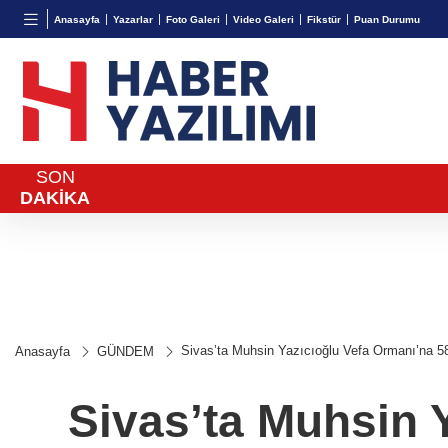
BGN
VND
GAU/
Anasayfa
Yazarlar
Foto Galeri
Video Galeri
Fikstür
Puan Durumu
28,0626
%0,37
0,0018
%0,02
6.498,
SON
DAKİKA
Sivas’ta Muhsin Yazıcıoğlu Vefa Ormanı’na 58
Anasayfa
GÜNDEM
Sivas’ta Muhsin 