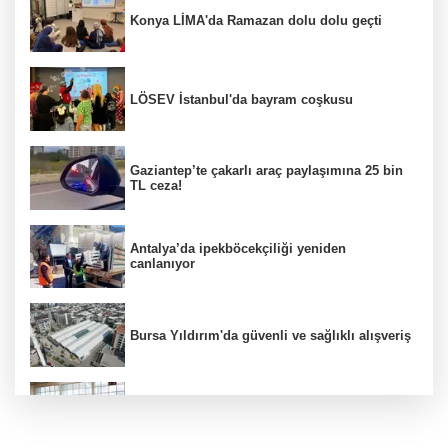
Konya LİMA'da Ramazan dolu dolu geçti
LÖSEV İstanbul'da bayram coşkusu
Gaziantep’te çakarlı araç paylaşımına 25 bin
TL ceza!
Antalya’da ipekböcekçiliği yeniden
canlanıyor
Bursa Yıldırım'da güvenli ve sağlıklı alışveriş
Konya Karatay'da futsalda ikinci randevu