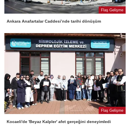
Flaş Gelişme
Ankara Anafartalar Caddesi’nde tarihi dönüşüm
Flaş Gelişme
Kocaeli'de 'Beyaz Kalpler' afet gerçeğini deneyimledi