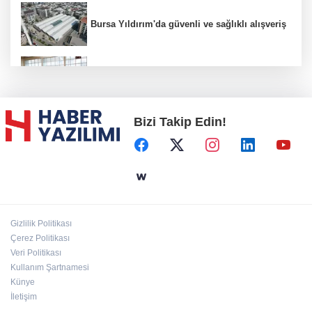
Bursa Yıldırım'da güvenli ve sağlıklı alışveriş
Konya Karatay'da futsalda ikinci randevu
Bizi Takip Edin!
Başkent'in göletlerinde temizlik ve bakım
sürüyor
Aile'nin 'sosyal risk haritaları' şekilleniyor
Gizlilik Politikası
Ordu Altınordu’ya yeni etkinlik ve fuar alanı
Çerez Politikası
geliyor
Veri Politikası
Kullanım Şartnamesi
Künye
İletişim