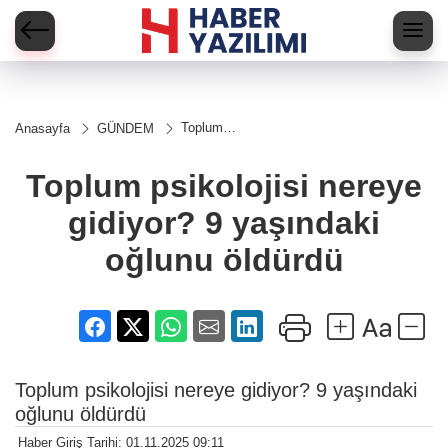
Toplum
Anasayfa
GÜNDEM
psikolojisi
nereye
gidiyor? 9
Toplum psikolojisi nereye
yaşındaki
oğlunu
gidiyor? 9 yaşındaki
öldürdü
oğlunu öldürdü
Toplum psikolojisi nereye gidiyor? 9 yaşındaki
oğlunu öldürdü
Haber Giriş Tarihi: 01.11.2025 09:11