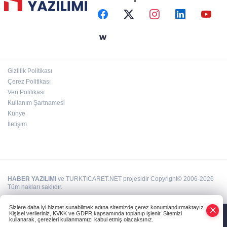
Başkent'in göletlerinde temizlik ve bakım
sürüyor
Aile'nin 'sosyal risk haritaları' şekilleniyor
Gizlilik Politikası
Ordu Altınordu’ya yeni etkinlik ve fuar alanı
Çerez Politikası
geliyor
Veri Politikası
Kullanım Şartnamesi
Künye
İletişim
HABER YAZILIMI
ve TURKTICARET.NET projesidir Copyright© 2006-2026
Tüm hakları saklıdır.
Sizlere daha iyi hizmet sunabilmek adına sitemizde çerez konumlandırmaktayız.
Kişisel verileriniz, KVKK ve GDPR kapsamında toplanıp işlenir. Sitemizi
kullanarak, çerezleri kullanmamızı kabul etmiş olacaksınız.
Anasayfa
Haber Ara
Yazarlar