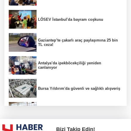
LÖSEV İstanbul'da bayram coşkusu
Gaziantep’te çakarlı araç paylaşımına 25 bin
TL ceza!
Antalya’da ipekböcekçiliği yeniden
canlanıyor
Bursa Yıldırım'da güvenli ve sağlıklı alışveriş
Konya Karatay'da futsalda ikinci randevu
Bizi Takip Edin!