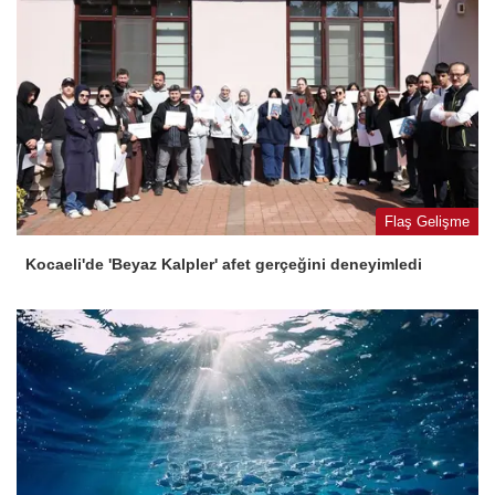
Flaş Gelişme
Kocaeli'de 'Beyaz Kalpler' afet gerçeğini deneyimledi