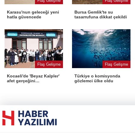
Flaş Gelişme
Flaş Gelişme
Karasu'nun geleceği yeni
Bursa Gemlik'te su
hatla güvencede
tasarrufuna dikkat çekildi
Flaş Gelişme
Flaş Gelişme
Kocaeli'de 'Beyaz Kalpler'
Türkiye o komisyonda
afet gerçeğini
gözlemci ülke oldu
deneyimledi