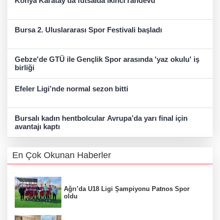
Konya Karatay'da futsalda ikinci randevu
Bursa 2. Uluslararası Spor Festivali başladı
Gebze'de GTÜ ile Gençlik Spor arasında 'yaz okulu' iş
birliği
Efeler Ligi’nde normal sezon bitti
Bursalı kadın hentbolcular Avrupa’da yarı final için
avantajı kaptı
En Çok Okunan Haberler
Ağrı’da U18 Ligi Şampiyonu Patnos Spor
oldu