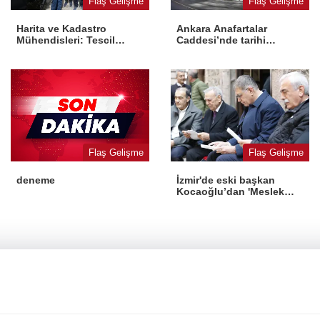
Flaş Gelişme
Flaş Gelişme
Harita ve Kadastro
Ankara Anafartalar
Mühendisleri: Tescil
Caddesi’nde tarihi
yasaya aykırı
dönüşüm
Flaş Gelişme
Flaş Gelişme
İzmir'de eski başkan
deneme
Kocaoğlu’dan 'Meslek
Fabrikası' desteği