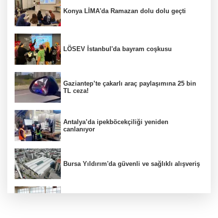
Konya LİMA'da Ramazan dolu dolu geçti
LÖSEV İstanbul'da bayram coşkusu
Gaziantep’te çakarlı araç paylaşımına 25 bin
TL ceza!
Antalya’da ipekböcekçiliği yeniden
canlanıyor
Bursa Yıldırım'da güvenli ve sağlıklı alışveriş
Konya Karatay'da futsalda ikinci randevu