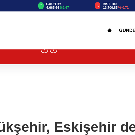
GAU/TRY
BIST 100
6.665,64
%2,67
13.700,85
%-0,71
GÜND
‹
›
kşehir, Eskişehir 