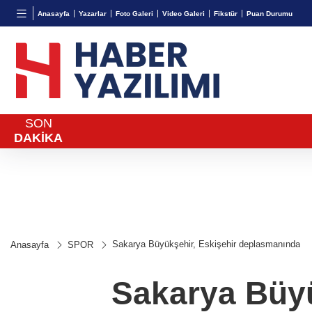
TND
BGN
VND
Anasayfa
Yazarlar
Foto Galeri
Video Galeri
Fikstür
Puan Durumu
16,2406
%0,00
27,9743
%-0,22
0,0018
%0,31
SON
DAKİKA
Sakarya Büyükşehir, Eskişehir deplasmanında
Anasayfa
SPOR
Sakarya Büyü