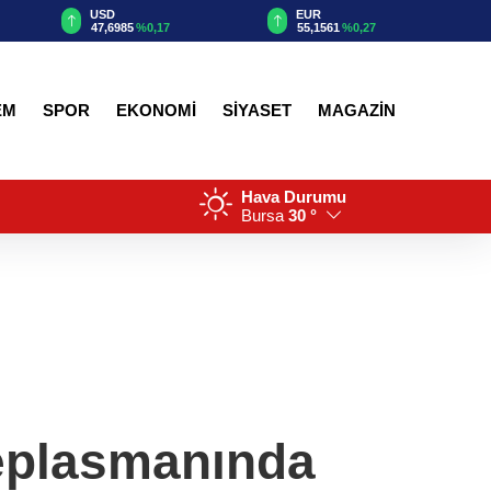
USD
EUR
GBP
47,6985
%0,17
55,1561
%0,27
64,39
EM
SPOR
EKONOMİ
SİYASET
MAGAZİN
Hava Durumu
Bursa
30 °
deplasmanında