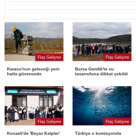
Flaş Gelişme
Flaş Gelişme
Karasu'nun geleceği yeni
Bursa Gemlik'te su
hatla güvencede
tasarrufuna dikkat çekildi
Flaş Gelişme
Flaş Gelişme
Kocaeli'de 'Beyaz Kalpler'
Türkiye o komisyonda