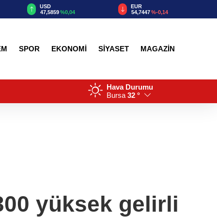
EUR
GBP
54,7447
%-0,14
63,8357
%-0,03
EM
SPOR
EKONOMİ
SİYASET
MAGAZİN
Hava Durumu
Bursa
32 °
00 yüksek gelirli