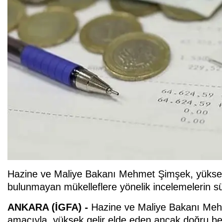
Hazine ve Maliye Bakanı Mehmet Şimşek, yüksek
bulunmayan mükelleflere yönelik incelemelerin s
ANKARA (İGFA) -
Hazine ve Maliye Bakanı Mehm
amacıyla, yüksek gelir elde eden ancak doğru b