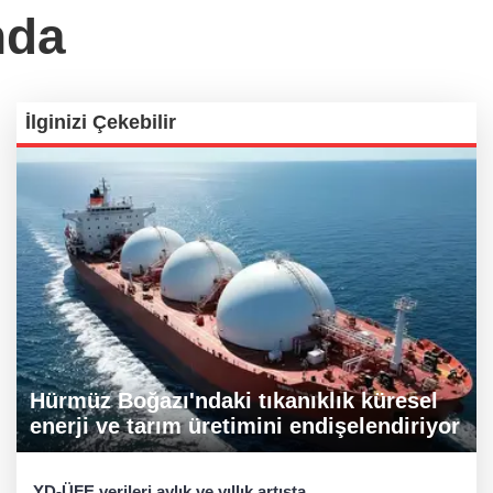
nda
İlginizi Çekebilir
Hürmüz Boğazı'ndaki tıkanıklık küresel
enerji ve tarım üretimini endişelendiriyor
YD-ÜFE verileri aylık ve yıllık artışta