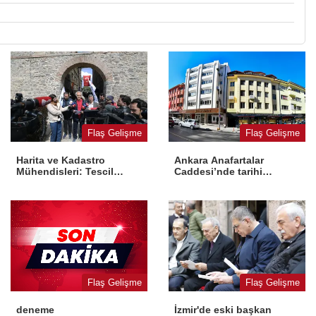
Flaş Gelişme
Flaş Gelişme
Harita ve Kadastro
Ankara Anafartalar
Mühendisleri: Tescil
Caddesi’nde tarihi
yasaya aykırı
dönüşüm
Flaş Gelişme
Flaş Gelişme
İzmir'de eski başkan
deneme