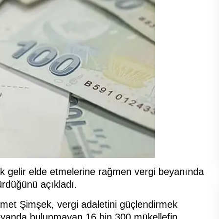
 gelir elde etmelerine rağmen vergi beyanında
ürdüğünü açıkladı.
et Şimşek, vergi adaletini güçlendirmek
eyanda bulunmayan 16 bin 300 mükellefin