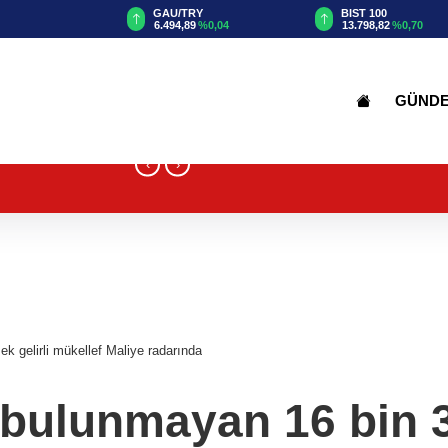
TRY
BIST 100
USD
89
%0,04
13.798,82
%0,70
47,5859
%0,04
GÜND
‹
›
 gelirli mükellef Maliye radarında
bulunmayan 16 bin 3