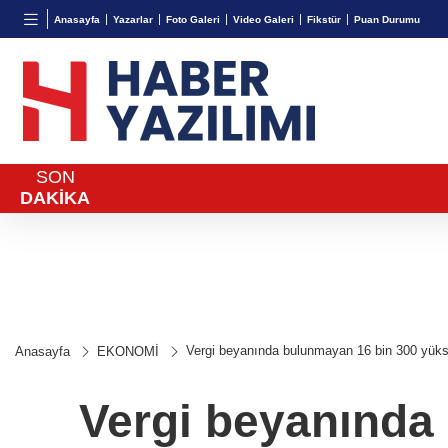
BGN
VND
GAU/
Anasayfa
Yazarlar
Foto Galeri
Video Galeri
Fikstür
Puan Durumu
28,0626
%0,37
0,0018
%-0,02
6.494,
SON
DAKİKA
Vergi beyanında bulunmayan 16 bin 300 yüksek
Anasayfa
EKONOMİ
Vergi beyanında 