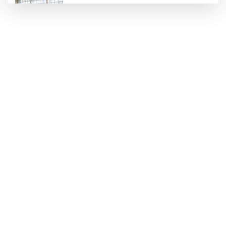
Konya Karatay'da futsalda ikinci randevu
Başkent'in göletlerinde temizlik ve bakım
sürüyor
Aile'nin 'sosyal risk haritaları' şekilleniyor
Ordu Altınordu’ya yeni etkinlik ve fuar alanı
geliyor