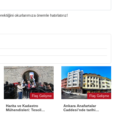
ktiğini okurlarımıza önemle hatırlatırız!
Flaş Gelişme
Flaş Gelişme
Harita ve Kadastro
Ankara Anafartalar
Mühendisleri: Tescil
Caddesi’nde tarihi
yasaya aykırı
dönüşüm