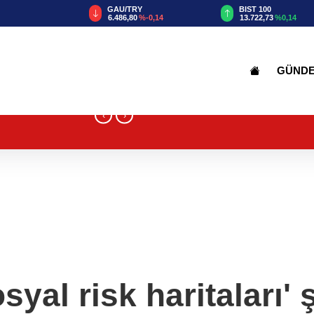
GAU/TRY
BIST 100
%0,14
6.486,80
%-0,14
13.722,73
%0,14
GÜND
‹
›
osyal risk haritaları' 