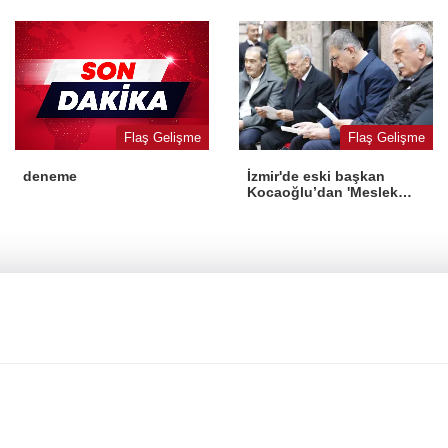
Flaş Gelişme
Flaş Gelişme
İzmir'de eski başkan
deneme
Kocaoğlu’dan 'Meslek
Fabrikası' desteği