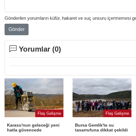
Gönderilen yorumların küfür, hakaret ve suç unsuru içermemesi gere
Gönder
Yorumlar (
0
)
Flaş Gelişme
Flaş Gelişme
Karasu'nun geleceği yeni
Bursa Gemlik'te su
hatla güvencede
tasarrufuna dikkat çekildi