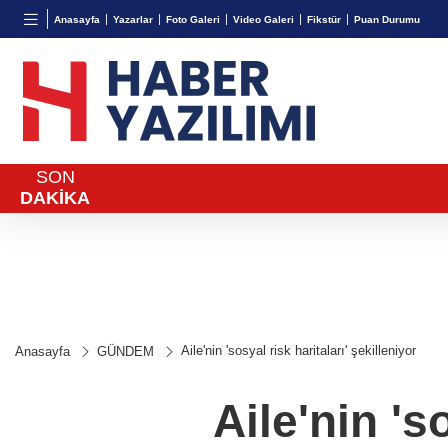
TND
BGN
VND
Anasayfa
Yazarlar
Foto Galeri
Video Galeri
Fikstür
Puan Durumu
16,2309
%-0,56
28,0626
%0,37
0,0018
SON
DAKİKA
Aile'nin 'sosyal risk haritaları' şekilleniyor
Anasayfa
GÜNDEM
Aile'nin 's