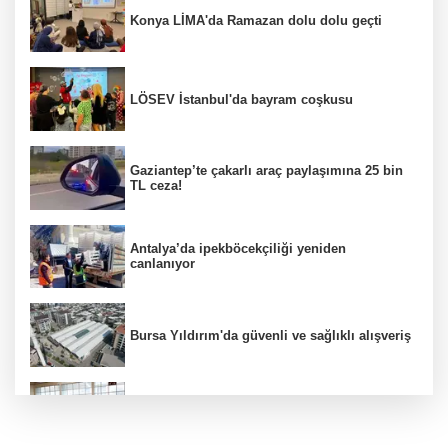
Konya LİMA'da Ramazan dolu dolu geçti
LÖSEV İstanbul'da bayram coşkusu
Gaziantep’te çakarlı araç paylaşımına 25 bin
TL ceza!
Antalya’da ipekböcekçiliği yeniden
canlanıyor
Bursa Yıldırım'da güvenli ve sağlıklı alışveriş
Konya Karatay'da futsalda ikinci randevu