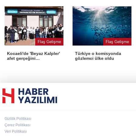
Flaş Gelişme
Flaş Gelişme
Kocaeli'de 'Beyaz Kalpler'
Türkiye o komisyonda
afet gerçeğini
gözlemci ülke oldu
deneyimledi
Gizlilik Politikası
Çerez Politikası
Veri Politikası