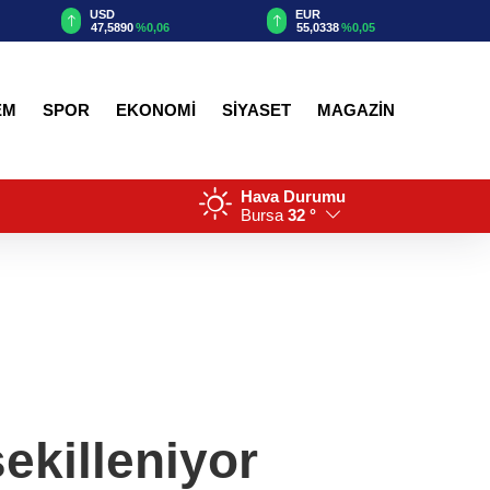
USD
EUR
47,5890
%0,06
55,0338
%0,05
EM
SPOR
EKONOMİ
SİYASET
MAGAZİN
Hava Durumu
Bursa
32 °
şekilleniyor