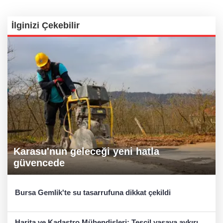
İlginizi Çekebilir
Karasu'nun geleceği yeni hatla
güvencede
Bursa Gemlik'te su tasarrufuna dikkat çekildi
Harita ve Kadastro Mühendisleri: Tescil yasaya aykırı