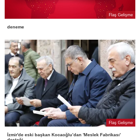
Flaş Gelişme
deneme
Flaş Gelişme
İzmir'de eski başkan Kocaoğlu’dan 'Meslek Fabrikası'
desteği