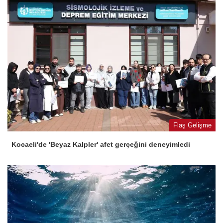
Flaş Gelişme
Kocaeli'de 'Beyaz Kalpler' afet gerçeğini deneyimledi