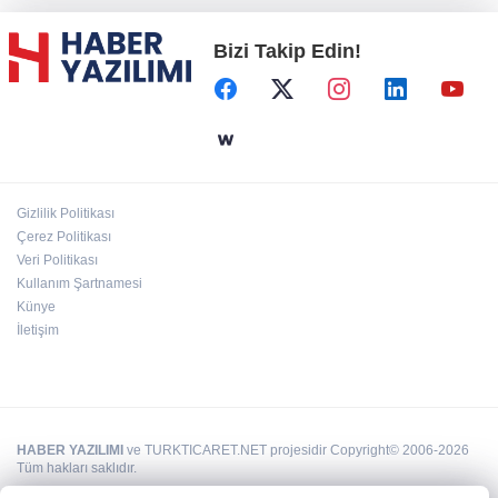
Bizi Takip Edin!
Başkent'in göletlerinde temizlik ve bakım
sürüyor
Aile'nin 'sosyal risk haritaları' şekilleniyor
Gizlilik Politikası
Ordu Altınordu’ya yeni etkinlik ve fuar alanı
Çerez Politikası
geliyor
Veri Politikası
Kullanım Şartnamesi
Künye
İletişim
HABER YAZILIMI
ve TURKTICARET.NET projesidir Copyright© 2006-2026
Tüm hakları saklıdır.