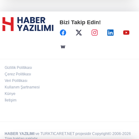
Konya Karatay'da futsalda ikinci randevu
Bizi Takip Edin!
Başkent'in göletlerinde temizlik ve bakım
sürüyor
Aile'nin 'sosyal risk haritaları' şekilleniyor
Gizlilik Politikası
Ordu Altınordu’ya yeni etkinlik ve fuar alanı
Çerez Politikası
geliyor
Veri Politikası
Kullanım Şartnamesi
Künye
İletişim
HABER YAZILIMI
ve TURKTICARET.NET projesidir Copyright© 2006-2026
Tüm hakları saklıdır.