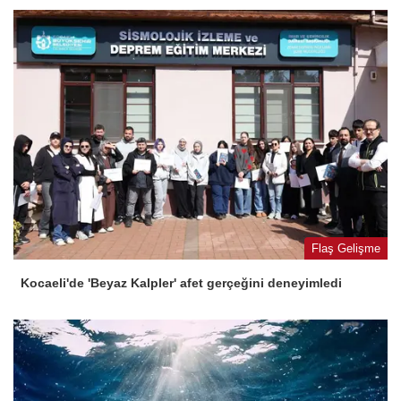
Flaş Gelişme
Kocaeli'de 'Beyaz Kalpler' afet gerçeğini deneyimledi