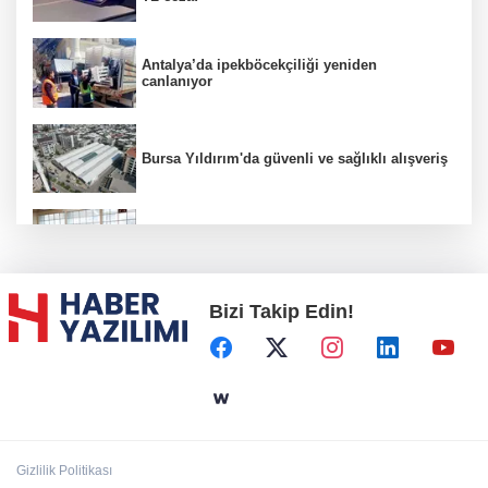
Antalya’da ipekböcekçiliği yeniden
canlanıyor
Bursa Yıldırım'da güvenli ve sağlıklı alışveriş
Konya Karatay'da futsalda ikinci randevu
Bizi Takip Edin!
Başkent'in göletlerinde temizlik ve bakım
sürüyor
Aile'nin 'sosyal risk haritaları' şekilleniyor
Gizlilik Politikası