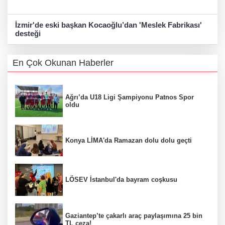
İzmir'de eski başkan Kocaoğlu’dan 'Meslek Fabrikası'
desteği
En Çok Okunan Haberler
Ağrı’da U18 Ligi Şampiyonu Patnos Spor
oldu
Konya LİMA'da Ramazan dolu dolu geçti
LÖSEV İstanbul'da bayram coşkusu
Gaziantep’te çakarlı araç paylaşımına 25 bin
TL ceza!