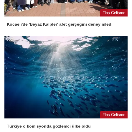
Flaş Gelişme
Kocaeli'de 'Beyaz Kalpler' afet gerçeğini deneyimledi
Flaş Gelişme
Türkiye o komisyonda gözlemci ülke oldu