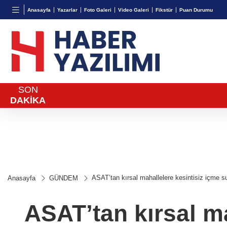
BGN
VND
GAU/
Anasayfa
Yazarlar
Foto Galeri
Video Galeri
Fikstür
Puan Durumu
27,9743
%-0,22
0,0018
%0,23
6.519,
SON
DAKİKA
ASAT’tan kırsal mahallelere kesintisiz içme s
Anasayfa
GÜNDEM
ASAT’tan kırsal ma