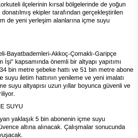
uteli ilçelerinin kırsal bölgelerinde de yoğun
 donatılmış ekipler tarafından gerçekleştirilen
m de yeni yerleşim alanlarına içme suyu
ğbeli-Bayatbademleri-Akkoç-Çomaklı-Garipçe
 İşi” kapsamında önemli bir altyapı yapıtımı
tı, 34 bin metre şebeke hattı ve 51 bin metre abone
suyu iletim hattının yenileme ve yeni imalatı
içme suyu altyapısı uzun yıllar boyunca güvenli ve
liyor.
ME SUYU
ayan yaklaşık 5 bin abonenin içme suyu
 güvence altına alınacak. Çalışmalar sonucunda
avuşacak.