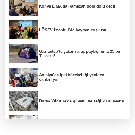
Konya LİMA'da Ramazan dolu dolu geçti
LÖSEV İstanbul'da bayram coşkusu
Gaziantep’te çakarlı araç paylaşımına 25 bin
TL ceza!
Antalya’da ipekböcekçiliği yeniden
canlanıyor
Bursa Yıldırım'da güvenli ve sağlıklı alışveriş
Konya Karatay'da futsalda ikinci randevu