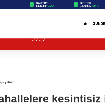
TRY
BIST 100
USD
93
%0,42
13.798,82
%0,70
47,6914
%0,16
GÜND
‹
›
uyu yatırımı
hallelere kesintisiz