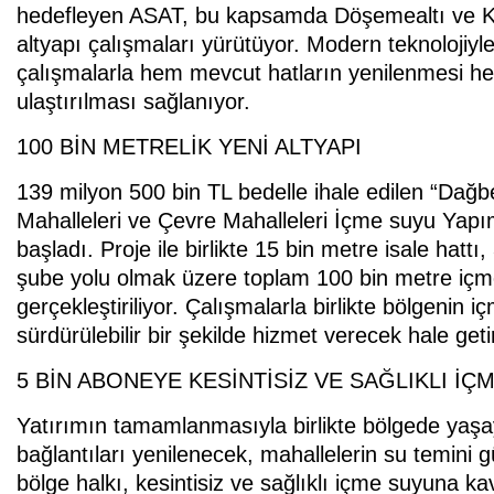
hedefleyen ASAT, bu kapsamda Döşemealtı ve Kork
altyapı çalışmaları yürütüyor. Modern teknolojiyle
çalışmalarla hem mevcut hatların yenilenmesi he
ulaştırılması sağlanıyor.
100 BİN METRELİK YENİ ALTYAPI
139 milyon 500 bin TL bedelle ihale edilen “Da
Mahalleleri ve Çevre Mahalleleri İçme suyu Yapım
başladı. Proje ile birlikte 15 bin metre isale hat
şube yolu olmak üzere toplam 100 bin metre içme 
gerçekleştiriliyor. Çalışmalarla birlikte bölgenin 
sürdürülebilir bir şekilde hizmet verecek hale getiri
5 BİN ABONEYE KESİNTİSİZ VE SAĞLIKLI İÇ
Yatırımın tamamlanmasıyla birlikte bölgede yaş
bağlantıları yenilenecek, mahallelerin su temini
bölge halkı, kesintisiz ve sağlıklı içme suyuna k