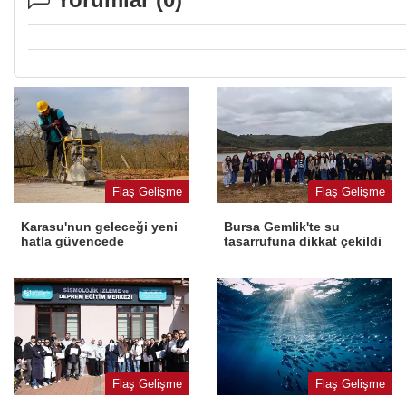
Flaş Gelişme
Flaş Gelişme
Karasu'nun geleceği yeni
Bursa Gemlik'te su
hatla güvencede
tasarrufuna dikkat çekildi
Flaş Gelişme
Flaş Gelişme