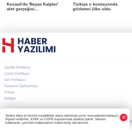
Kocaeli'de 'Beyaz Kalpler'
Türkiye o komisyonda
afet gerçeğini
gözlemci ülke oldu
deneyimledi
Gizlilik Politikası
Çerez Politikası
Veri Politikası
Kullanım Şartnamesi
Künye
İletişim
Sizlere daha iyi hizmet sunabilmek adına sitemizde çerez konumlandırmaktayız.
Kişisel verileriniz, KVKK ve GDPR kapsamında toplanıp işlenir. Sitemizi
HABER YAZILIMI
ve TURKTICARET.NET projesidir Copyright© 2006-2026 Tüm ha
kullanarak, çerezleri kullanmamızı kabul etmiş olacaksınız.