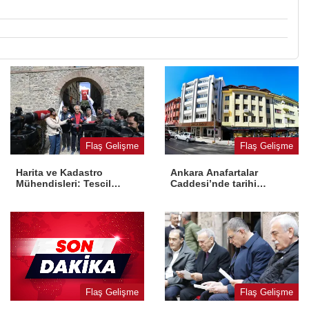
Flaş Gelişme
Flaş Gelişme
Harita ve Kadastro
Ankara Anafartalar
Mühendisleri: Tescil
Caddesi’nde tarihi
yasaya aykırı
dönüşüm
Flaş Gelişme
Flaş Gelişme