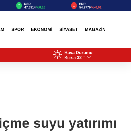
EUR
GBP
54,9779
%-0,01
64,1960
%0,08
EM
SPOR
EKONOMİ
SİYASET
MAGAZİN
Hava Durumu
Bursa
32 °
 içme suyu yatırımı