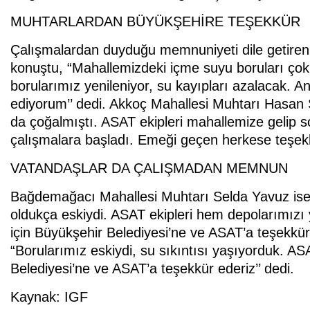
MUHTARLARDAN BÜYÜKŞEHİRE TEŞEKKÜR
Çalışmalardan duyduğu memnuniyeti dile getire
konuştu, “Mahallemizdeki içme suyu boruları çok e
borularımız yenileniyor, su kayıpları azalacak. A
ediyorum’’ dedi. Akkoç Mahallesi Muhtarı Hasan Şa
da çoğalmıştı. ASAT ekipleri mahallemize gelip s
çalışmalara başladı. Emeği geçen herkese teşekkü
VATANDAŞLAR DA ÇALIŞMADAN MEMNUN
Bağdemağacı Mahallesi Muhtarı Selda Yavuz ise
oldukça eskiydi. ASAT ekipleri hem depolarımızı y
için Büyükşehir Belediyesi’ne ve ASAT’a teşekkür 
“Borularımız eskiydi, su sıkıntısı yaşıyorduk. ASA
Belediyesi’ne ve ASAT’a teşekkür ederiz’’ dedi.
Kaynak: IGF