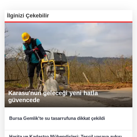
İlginizi Çekebilir
Karasu'nun geleceği yeni hatla
güvencede
Bursa Gemlik'te su tasarrufuna dikkat çekildi
Harita ve Kadastro Mühendisleri: Tescil yasaya aykırı