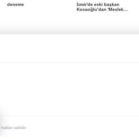
İzmir'de eski başkan
deneme
Kocaoğlu’dan 'Meslek
Fabrikası' desteği
kları saklıdır.