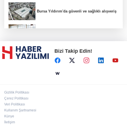
Bursa Yıldırım'da güvenli ve sağlıklı alışveriş
Konya Karatay'da futsalda ikinci randevu
Bizi Takip Edin!
Başkent'in göletlerinde temizlik ve bakım
sürüyor
Aile'nin 'sosyal risk haritaları' şekilleniyor
Gizlilik Politikası
Ordu Altınordu’ya yeni etkinlik ve fuar alanı
Çerez Politikası
geliyor
Veri Politikası
Kullanım Şartnamesi
Künye
İletişim