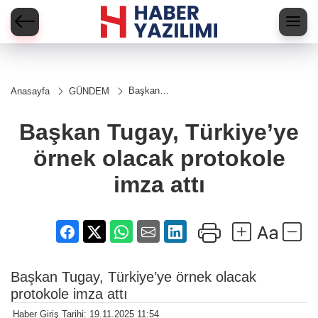
Başkan
Anasayfa
GÜNDEM
Tugay,
Türkiye’ye
örnek
Başkan Tugay, Türkiye’ye
olacak
protokole
örnek olacak protokole
imza attı
imza attı
Başkan Tugay, Türkiye’ye örnek olacak
protokole imza attı
Haber Giriş Tarihi: 19.11.2025 11:54