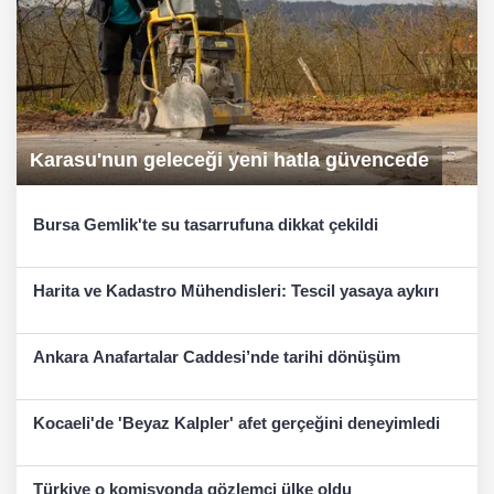
Karasu'nun geleceği yeni hatla güvencede
Bursa Gemlik'te su tasarrufuna dikkat çekildi
Harita ve Kadastro Mühendisleri: Tescil yasaya aykırı
Ankara Anafartalar Caddesi’nde tarihi dönüşüm
Kocaeli'de 'Beyaz Kalpler' afet gerçeğini deneyimledi
Türkiye o komisyonda gözlemci ülke oldu