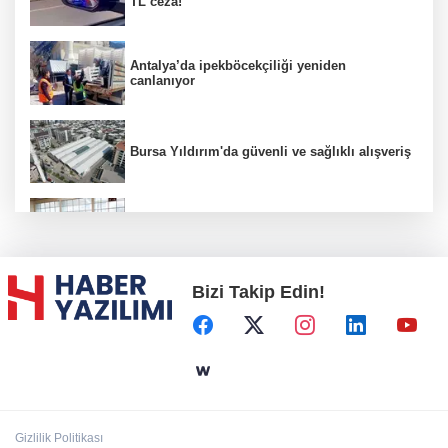
TL ceza!
Antalya’da ipekböcekçiliği yeniden
canlanıyor
Bursa Yıldırım'da güvenli ve sağlıklı alışveriş
Konya Karatay'da futsalda ikinci randevu
Bizi Takip Edin!
Başkent'in göletlerinde temizlik ve bakım
sürüyor
Aile'nin 'sosyal risk haritaları' şekilleniyor
Gizlilik Politikası