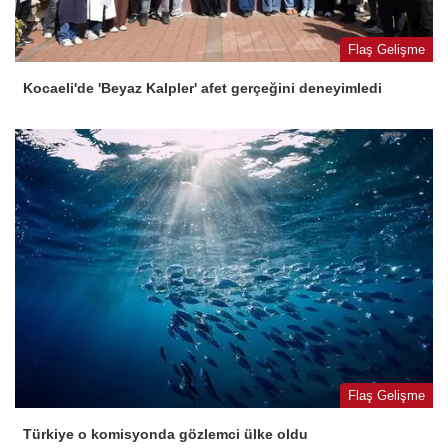
Flaş Gelişme
Kocaeli'de 'Beyaz Kalpler' afet gerçeğini deneyimledi
Flaş Gelişme
Türkiye o komisyonda gözlemci ülke oldu