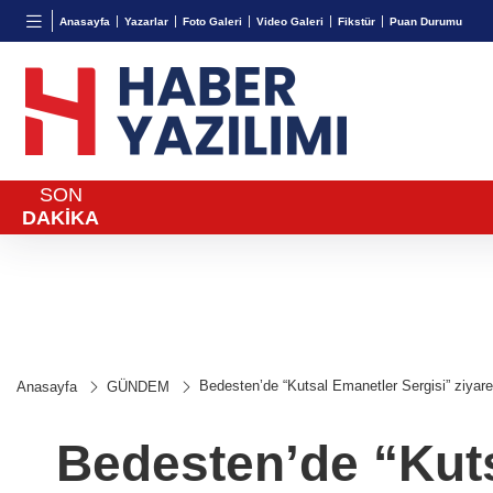
BGN
VND
GAU/
Anasayfa
Yazarlar
Foto Galeri
Video Galeri
Fikstür
Puan Durumu
27,9743
%-0,22
0,0018
%0,36
6.587,
SON
DAKİKA
Bedesten’de “Kutsal Emanetler Sergisi” ziyaret
Anasayfa
GÜNDEM
Bedesten’de “Kuts