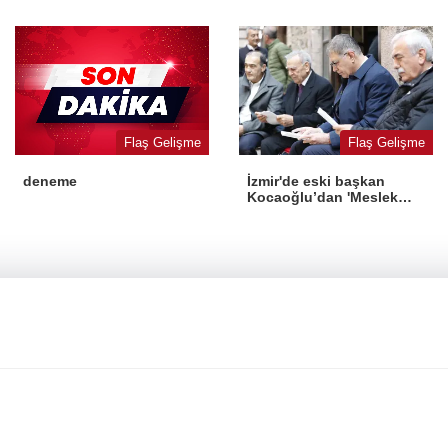
yasaya aykırı
dönüşüm
Flaş Gelişme
Flaş Gelişme
İzmir'de eski başkan
deneme
Kocaoğlu’dan 'Meslek
Fabrikası' desteği