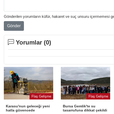
Gönderilen yorumların küfür, hakaret ve suç unsuru içermemesi gere
Gönder
Yorumlar (
0
)
Flaş Gelişme
Flaş Gelişme
Karasu'nun geleceği yeni
Bursa Gemlik'te su
hatla güvencede
tasarrufuna dikkat çekildi