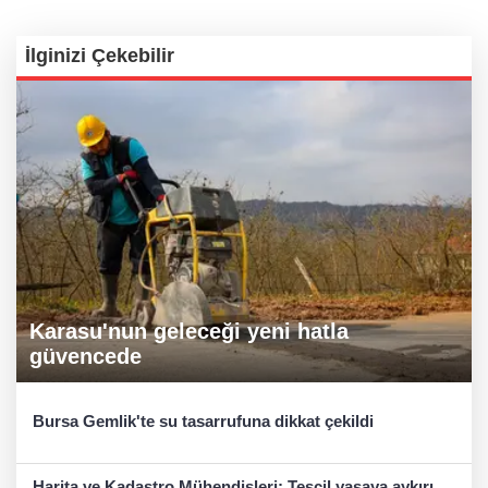
İlginizi Çekebilir
Karasu'nun geleceği yeni hatla
güvencede
Bursa Gemlik'te su tasarrufuna dikkat çekildi
Harita ve Kadastro Mühendisleri: Tescil yasaya aykırı