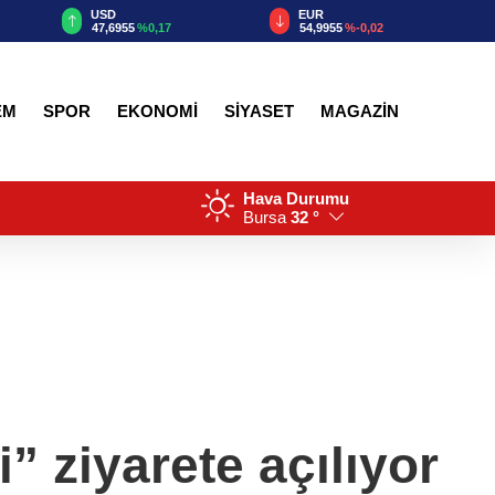
EUR
GBP
54,9955
%-0,02
64,1866
%0,04
EM
SPOR
EKONOMİ
SİYASET
MAGAZİN
Hava Durumu
Bursa
32 °
 ziyarete açılıyor