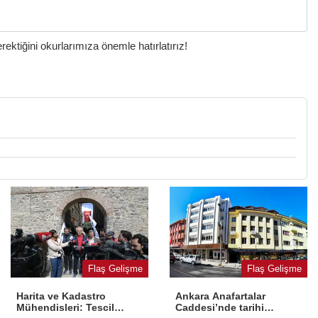
ktiğini okurlarımıza önemle hatırlatırız!
Flaş Gelişme
Flaş Gelişme
Harita ve Kadastro
Ankara Anafartalar
Mühendisleri: Tescil
Caddesi’nde tarihi