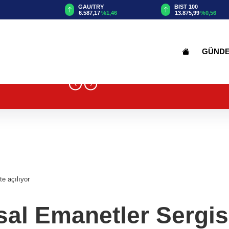
TRY
BIST 100
USD
17
%1,46
13.875,99
%0,56
47,6955
%0,17
GÜND
‹
›
e açılıyor
al Emanetler Sergisi”