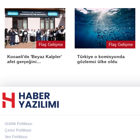
Flaş Gelişme
Flaş Gelişme
Kocaeli'de 'Beyaz Kalpler'
Türkiye o komisyonda
afet gerçeğini
gözlemci ülke oldu
deneyimledi
Gizlilik Politikası
Çerez Politikası
Veri Politikası