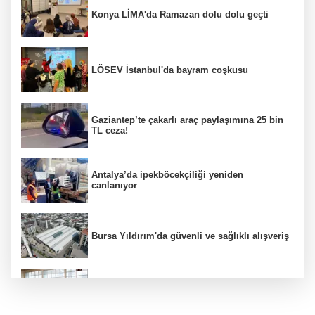
Konya LİMA'da Ramazan dolu dolu geçti
LÖSEV İstanbul'da bayram coşkusu
Gaziantep’te çakarlı araç paylaşımına 25 bin
TL ceza!
Antalya’da ipekböcekçiliği yeniden
canlanıyor
Bursa Yıldırım'da güvenli ve sağlıklı alışveriş
Konya Karatay'da futsalda ikinci randevu