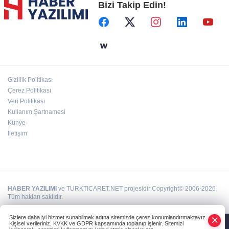
Bizi Takip Edin!
Başkent'in göletlerinde temizlik ve bakım
sürüyor
Aile'nin 'sosyal risk haritaları' şekilleniyor
Gizlilik Politikası
Ordu Altınordu’ya yeni etkinlik ve fuar alanı
Çerez Politikası
geliyor
Veri Politikası
Kullanım Şartnamesi
Künye
İletişim
HABER YAZILIMI
ve TURKTICARET.NET projesidir Copyright© 2006-2026
Tüm hakları saklıdır.
Sizlere daha iyi hizmet sunabilmek adına sitemizde çerez konumlandırmaktayız.
Kişisel verileriniz, KVKK ve GDPR kapsamında toplanıp işlenir. Sitemizi