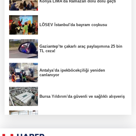
Konya LİMA'da Ramazan dolu dolu geçti
LÖSEV İstanbul'da bayram coşkusu
Gaziantep’te çakarlı araç paylaşımına 25 bin
TL ceza!
Antalya’da ipekböcekçiliği yeniden
canlanıyor
Bursa Yıldırım'da güvenli ve sağlıklı alışveriş
Konya Karatay'da futsalda ikinci randevu