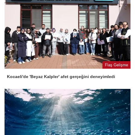
Flaş Gelişme
Kocaeli'de 'Beyaz Kalpler' afet gerçeğini deneyimledi