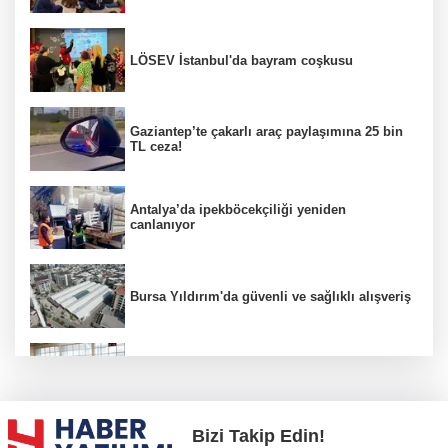
LÖSEV İstanbul'da bayram coşkusu
Gaziantep’te çakarlı araç paylaşımına 25 bin
TL ceza!
Antalya’da ipekböcekçiliği yeniden
canlanıyor
Bursa Yıldırım'da güvenli ve sağlıklı alışveriş
Konya Karatay'da futsalda ikinci randevu
Bizi Takip Edin!
Başkent'in göletlerinde temizlik ve bakım