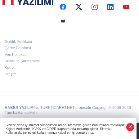
sürüyor
Aile'nin 'sosyal risk haritaları' şekilleniyor
Gizlilik Politikası
Ordu Altınordu’ya yeni etkinlik ve fuar alanı
Çerez Politikası
geliyor
Veri Politikası
Kullanım Şartnamesi
Künye
İletişim
HABER YAZILIMI
ve TURKTICARET.NET projesidir Copyright© 2006-2026
Tüm hakları saklıdır.
Sizlere daha iyi hizmet sunabilmek adına sitemizde çerez konumlandırmaktayız.
Kişisel verileriniz, KVKK ve GDPR kapsamında toplanıp işlenir. Sitemizi
kullanarak, çerezleri kullanmamızı kabul etmiş olacaksınız.
Anasayfa
Haber Ara
Yazarlar