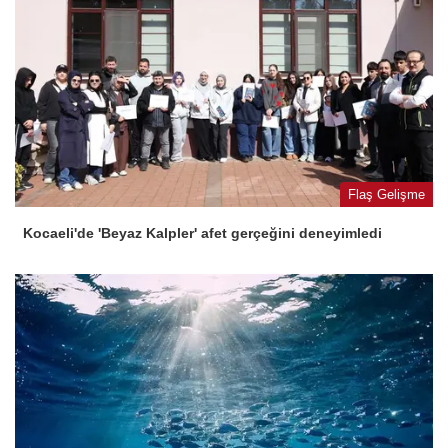
Flaş Gelişme
Kocaeli'de 'Beyaz Kalpler' afet gerçeğini deneyimledi