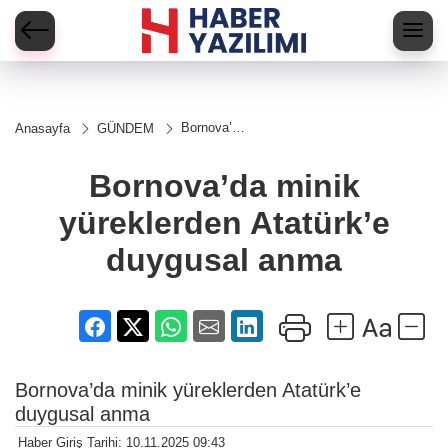
Bornova’da
Anasayfa
GÜNDEM
minik
yüreklerden
Atatürk’e
Bornova’da minik
duygusal
anma
yüreklerden Atatürk’e
duygusal anma
Bornova’da minik yüreklerden Atatürk’e
duygusal anma
Haber Giriş Tarihi: 10.11.2025 09:43