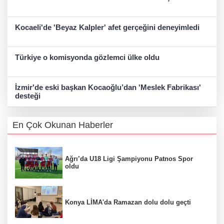
Kocaeli'de 'Beyaz Kalpler' afet gerçeğini deneyimledi
Türkiye o komisyonda gözlemci ülke oldu
İzmir'de eski başkan Kocaoğlu’dan 'Meslek Fabrikası'
desteği
En Çok Okunan Haberler
Ağrı’da U18 Ligi Şampiyonu Patnos Spor
oldu
Konya LİMA'da Ramazan dolu dolu geçti