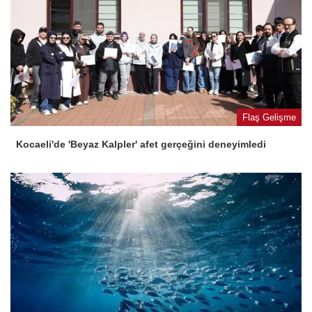
Flaş Gelişme
Kocaeli'de 'Beyaz Kalpler' afet gerçeğini deneyimledi