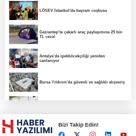
LÖSEV İstanbul'da bayram coşkusu
Gaziantep’te çakarlı araç paylaşımına 25 bin
TL ceza!
Antalya’da ipekböcekçiliği yeniden
canlanıyor
Bursa Yıldırım'da güvenli ve sağlıklı alışveriş
Konya Karatay'da futsalda ikinci randevu
Bizi Takip Edin!
Başkent'in göletlerinde temizlik ve bakım
sürüyor