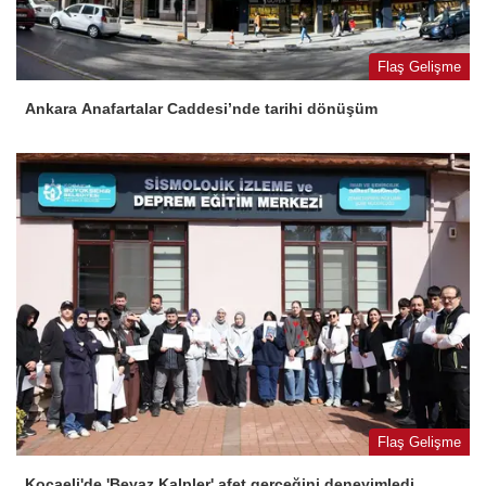
Flaş Gelişme
Ankara Anafartalar Caddesi’nde tarihi dönüşüm
Flaş Gelişme
Kocaeli'de 'Beyaz Kalpler' afet gerçeğini deneyimledi