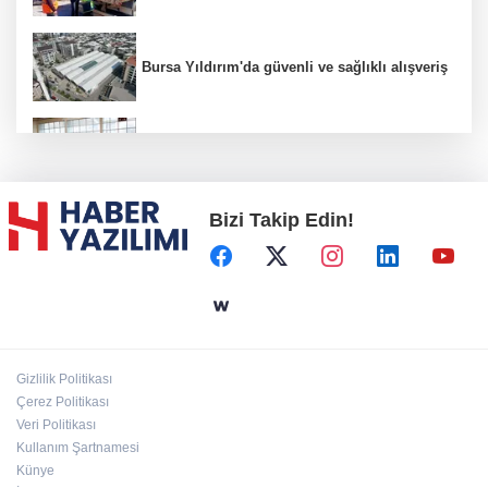
Bursa Yıldırım'da güvenli ve sağlıklı alışveriş
Konya Karatay'da futsalda ikinci randevu
Bizi Takip Edin!
Başkent'in göletlerinde temizlik ve bakım
sürüyor
Aile'nin 'sosyal risk haritaları' şekilleniyor
Gizlilik Politikası
Ordu Altınordu’ya yeni etkinlik ve fuar alanı
Çerez Politikası
geliyor
Veri Politikası
Kullanım Şartnamesi
Künye