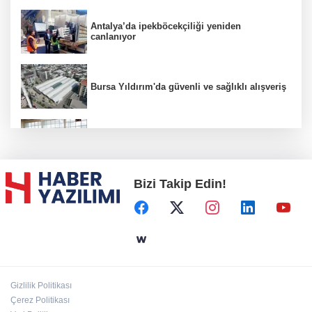
Antalya’da ipekböcekçiliği yeniden
canlanıyor
Bursa Yıldırım'da güvenli ve sağlıklı alışveriş
Konya Karatay'da futsalda ikinci randevu
Bizi Takip Edin!
Başkent'in göletlerinde temizlik ve bakım
sürüyor
Aile'nin 'sosyal risk haritaları' şekilleniyor
Gizlilik Politikası
Ordu Altınordu’ya yeni etkinlik ve fuar alanı
Çerez Politikası
geliyor