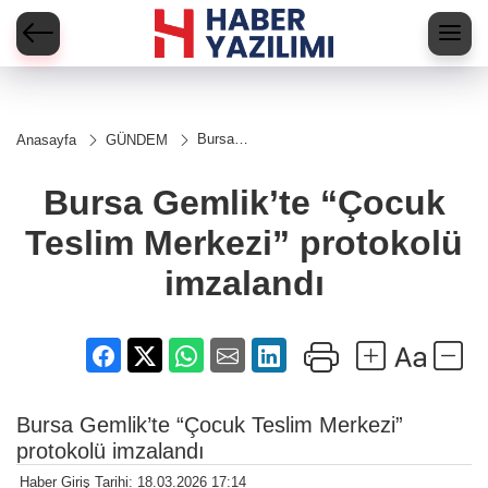
Bursa
Anasayfa
GÜNDEM
Gemlik’te
“Çocuk
Teslim
Bursa Gemlik’te “Çocuk
Merkezi”
protokolü
Teslim Merkezi” protokolü
imzalandı
imzalandı
Bursa Gemlik’te “Çocuk Teslim Merkezi”
protokolü imzalandı
Haber Giriş Tarihi: 18.03.2026 17:14