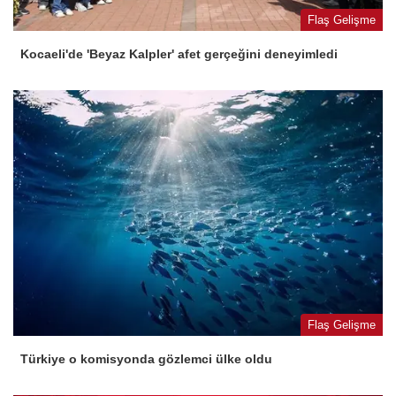
Flaş Gelişme
Kocaeli'de 'Beyaz Kalpler' afet gerçeğini deneyimledi
Flaş Gelişme
Türkiye o komisyonda gözlemci ülke oldu