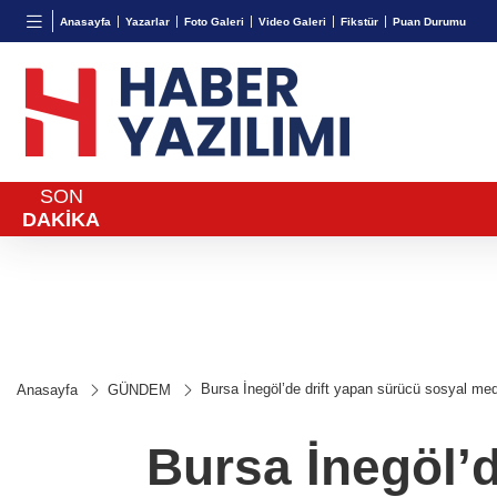
BGN
VND
GAU/
Anasayfa
Yazarlar
Foto Galeri
Video Galeri
Fikstür
Puan Durumu
27,9743
%-0,22
0,0018
%0,32
6.660,
SON
DAKİKA
Bursa İnegöl’de drift yapan sürücü sosyal me
Anasayfa
GÜNDEM
Bursa İnegöl’