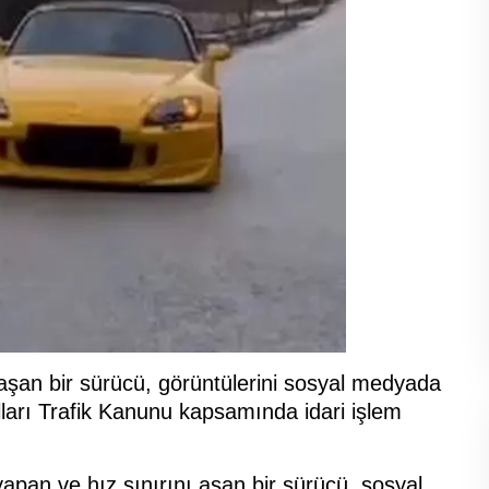
ı aşan bir sürücü, görüntülerini sosyal medyada
ları Trafik Kanunu kapsamında idari işlem
 yapan ve hız sınırını aşan bir sürücü, sosyal