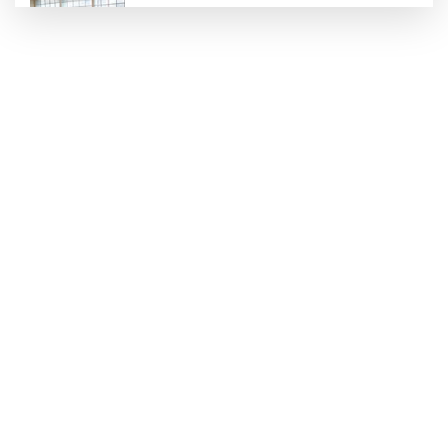
Konya Karatay'da futsalda ikinci randevu
Başkent'in göletlerinde temizlik ve bakım
sürüyor
Aile'nin 'sosyal risk haritaları' şekilleniyor
Ordu Altınordu’ya yeni etkinlik ve fuar alanı
geliyor