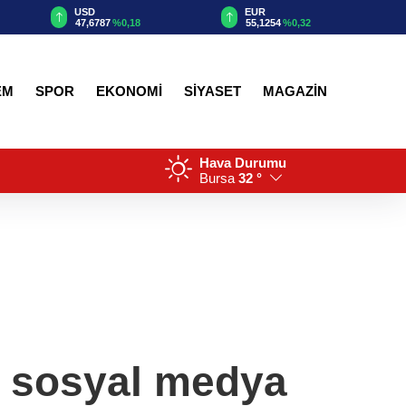
EUR
GBP
55,1254
%0,32
64,3468
%0,38
EM
SPOR
EKONOMİ
SİYASET
MAGAZİN
Hava Durumu
Bursa
32 °
ü sosyal medya