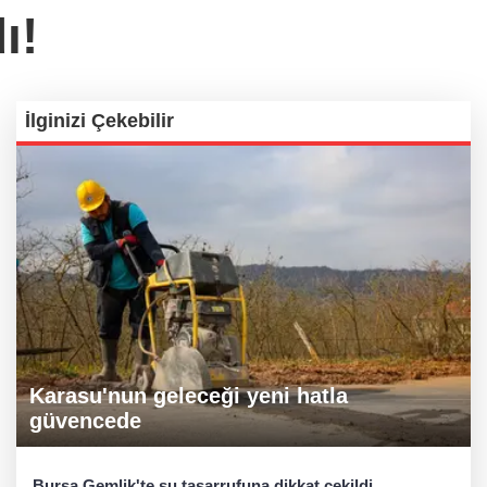
ı!
İlginizi Çekebilir
Karasu'nun geleceği yeni hatla
güvencede
Bursa Gemlik'te su tasarrufuna dikkat çekildi