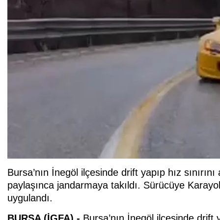
Bursa’nın İnegöl ilçesinde drift yapıp hız sınırın
paylaşınca jandarmaya takıldı. Sürücüye Karayol
uygulandı.
BURSA (İGFA) -
Bursa’nın İnegöl ilçesinde drift