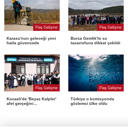
Flaş Gelişme
Flaş Gelişme
Karasu'nun geleceği yeni
Bursa Gemlik'te su
hatla güvencede
tasarrufuna dikkat çekildi
Flaş Gelişme
Flaş Gelişme
Kocaeli'de 'Beyaz Kalpler'
Türkiye o komisyonda
afet gerçeğini
gözlemci ülke oldu
deneyimledi