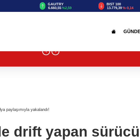
TRY
BIST 100
USD
55
%2,59
13.779,39
%-0,14
47,6787
%0,18
GÜND
‹
›
dya paylaşımıyla yakalandı!
de drift yapan sürüc