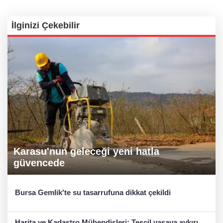
İlginizi Çekebilir
Karasu'nun geleceği yeni hatla
güvencede
Bursa Gemlik'te su tasarrufuna dikkat çekildi
Harita ve Kadastro Mühendisleri: Tescil yasaya aykırı