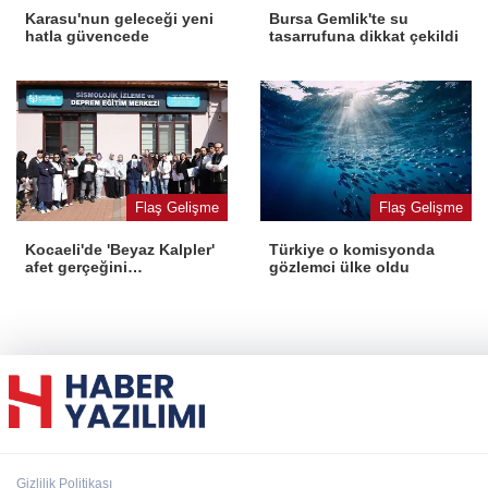
Karasu'nun geleceği yeni
Bursa Gemlik'te su
hatla güvencede
tasarrufuna dikkat çekildi
Flaş Gelişme
Flaş Gelişme
Kocaeli'de 'Beyaz Kalpler'
Türkiye o komisyonda
afet gerçeğini
gözlemci ülke oldu
deneyimledi
Gizlilik Politikası