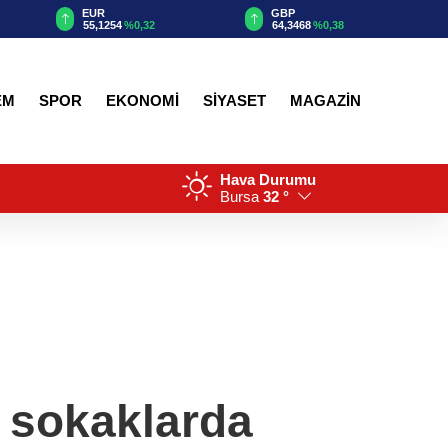
EUR
GBP
55,1254
%0,32
64,3468
%0,38
EM
SPOR
EKONOMİ
SİYASET
MAGAZİN
Hava Durumu
Bursa
32 °
' sokaklarda