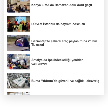
Konya LİMA'da Ramazan dolu dolu geçti
LÖSEV İstanbul'da bayram coşkusu
Gaziantep’te çakarlı araç paylaşımına 25 bin
TL ceza!
Antalya’da ipekböcekçiliği yeniden
canlanıyor
Bursa Yıldırım'da güvenli ve sağlıklı alışveriş
Konya Karatay'da futsalda ikinci randevu