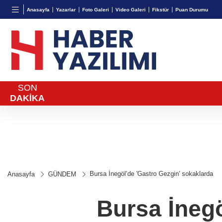
BGN
VND
GAU/
Anasayfa
Yazarlar
Foto Galeri
Video Galeri
Fikstür
Puan Durumu
27,9743
%-0,22
0,0018
%0,32
6.660,
SON
DAKİKA
Bursa İnegöl’de 'Gastro Gezgin' sokaklarda
Anasayfa
GÜNDEM
Bursa İnegö