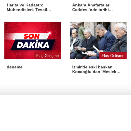
Harita ve Kadastro
Ankara Anafartalar
Mühendisleri: Tescil
Caddesi’nde tarihi
yasaya aykırı
dönüşüm
Flaş Gelişme
Flaş Gelişme
İzmir'de eski başkan
deneme
Kocaoğlu’dan 'Meslek
Fabrikası' desteği