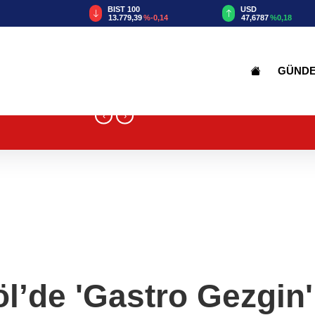
TRY
BIST 100
USD
55
%2,59
13.779,39
%-0,14
47,6787
%0,18
GÜND
‹
›
l’de 'Gastro Gezgin