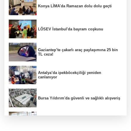
Konya LİMA'da Ramazan dolu dolu geçti
LÖSEV İstanbul'da bayram coşkusu
Gaziantep’te çakarlı araç paylaşımına 25 bin
TL ceza!
Antalya’da ipekböcekçiliği yeniden
canlanıyor
Bursa Yıldırım'da güvenli ve sağlıklı alışveriş
Konya Karatay'da futsalda ikinci randevu