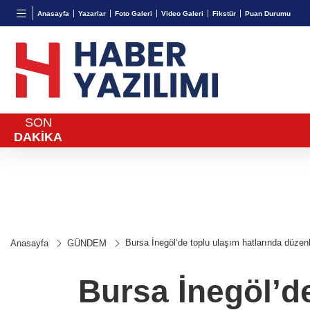
BGN
VND
GAU/
Anasayfa
Yazarlar
Foto Galeri
Video Galeri
Fikstür
Puan Durumu
27,9743
%-0,22
0,0018
%0,27
6.556,
SON
DAKİKA
Bursa İnegöl’de toplu ulaşım hatlarında düze
Anasayfa
GÜNDEM
Bursa İnegöl’d