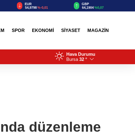
EUR
GBP
54,9798
%-0,01
64,1904
%0,07
EM
SPOR
EKONOMİ
SİYASET
MAGAZİN
Hava Durumu
Bursa
32 °
rında düzenleme