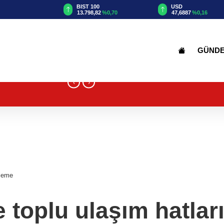
TRY
BIST 100
USD
53
%0,98
13.798,82
%0,70
47,6887
%0,16
GÜND
‹
›
nleme
e toplu ulaşım hatla