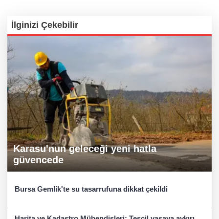
İlginizi Çekebilir
Karasu'nun geleceği yeni hatla
güvencede
Bursa Gemlik'te su tasarrufuna dikkat çekildi
Harita ve Kadastro Mühendisleri: Tescil yasaya aykırı