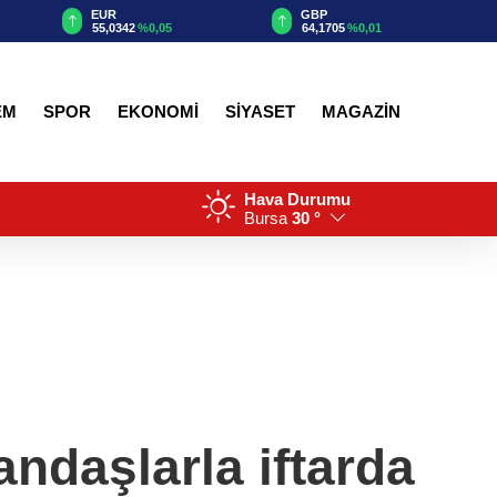
EUR
GBP
55,0342
%0,05
64,1705
%0,01
EM
SPOR
EKONOMİ
SİYASET
MAGAZİN
Hava Durumu
Bursa
30 °
ndaşlarla iftarda