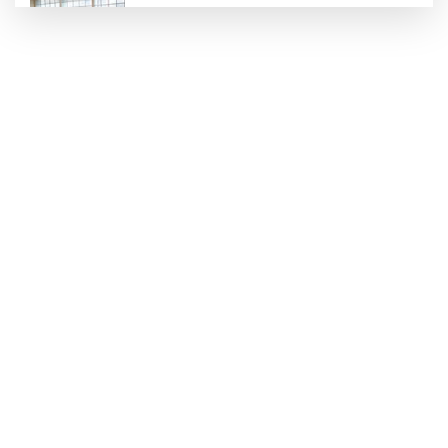
Konya Karatay'da futsalda ikinci randevu
Başkent'in göletlerinde temizlik ve bakım
sürüyor
Aile'nin 'sosyal risk haritaları' şekilleniyor
Ordu Altınordu’ya yeni etkinlik ve fuar alanı
geliyor