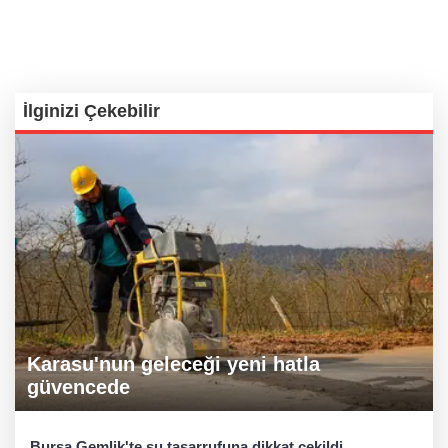
İlginizi Çekebilir
Karasu'nun geleceği yeni hatla
güvencede
Bursa Gemlik'te su tasarrufuna dikkat çekildi