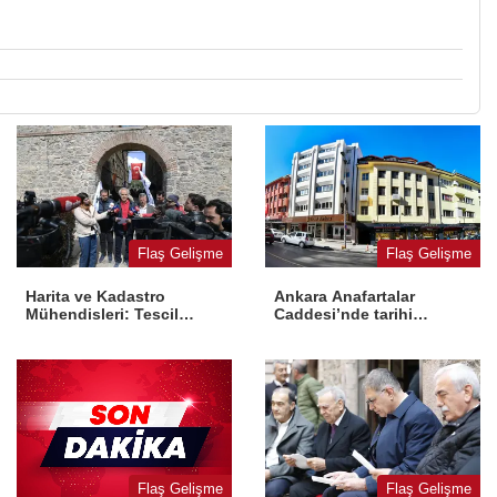
Flaş Gelişme
Flaş Gelişme
Harita ve Kadastro
Ankara Anafartalar
Mühendisleri: Tescil
Caddesi’nde tarihi
yasaya aykırı
dönüşüm
Flaş Gelişme
Flaş Gelişme