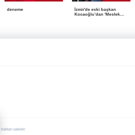
İzmir'de eski başkan
deneme
Kocaoğlu’dan 'Meslek
Fabrikası' desteği
kları saklıdır.