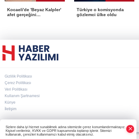
Kocaeli'de 'Beyaz Kalpler'
Türkiye o komisyonda
afet gerçeğini
gözlemci ülke oldu
deneyimledi
Gizlilik Politikası
Çerez Politikası
Veri Politikası
Kullanım Şartnamesi
Künye
İletişim
Sizlere daha iyi hizmet sunabilmek adına sitemizde çerez konumlandırmaktayız.
Kişisel verileriniz, KVKK ve GDPR kapsamında toplanıp işlenir. Sitemizi
HABER YAZILIMI
ve TURKTICARET.NET projesidir Copyright© 2006-2026 Tüm ha
kullanarak, çerezleri kullanmamızı kabul etmiş olacaksınız.