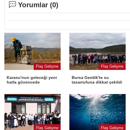
Yorumlar (
0
)
Flaş Gelişme
Flaş Gelişme
Karasu'nun geleceği yeni
Bursa Gemlik'te su
hatla güvencede
tasarrufuna dikkat çekildi
Flaş Gelişme
Flaş Gelişme