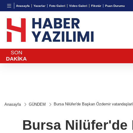
BGN
VND
GAU/
Anasayfa
Yazarlar
Foto Galeri
Video Galeri
Fikstür
Puan Durumu
27,9743
%-0,22
0,0018
%0,25
6.626,
SON
DAKİKA
Bursa Nilüfer'de Başkan Özdemir vatandaşlarla
Anasayfa
GÜNDEM
Bursa Nilüfer'de