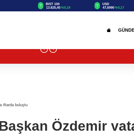
TRY
BIST 100
USD
87
%2,07
13.825,45
%0,19
47,6990
%0,17
GÜND
‹
›
 iftarda buluştu
 Başkan Özdemir vata